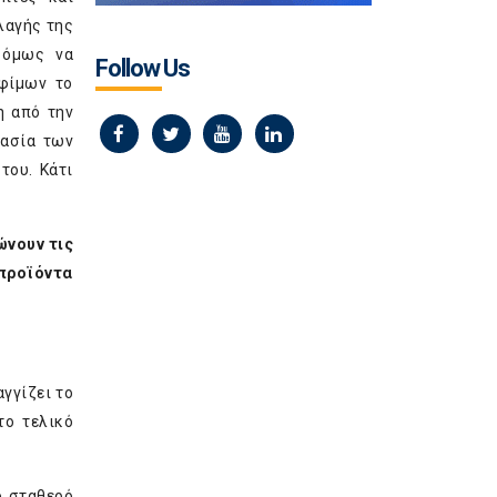
λαγής της
 όμως να
Follow Us
οφίμων το
η από την
τασία των
του. Κάτι
ώνουν τις
 προϊόντα
γγίζει το
το τελικό
ο σταθερό