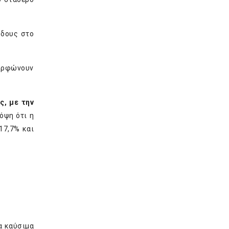
ρδους στο
μορφώνουν
ς, με την
όψη ότι η
17,7% και
α καύσιμα