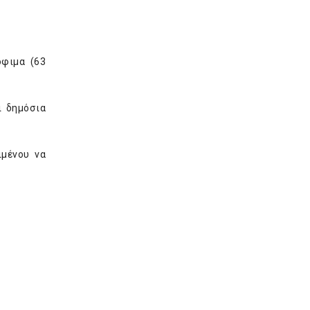
φιμα (63
ι δημόσια
ιμένου να