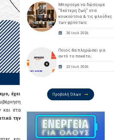
Μπορούμε να δώσουμε
"δεύτερη ζωή" στα
κουκούτσια & τις φλούδες
των φρούτων;
30 Ιουλ 2026
Ποιος θα πληρώσει για
αυτό το πακέτο;
22 Ιουλ 2026
εμο, έχει
Προβολή Όλων
υβέρνηση
ν και στα
τικά την
επτες και