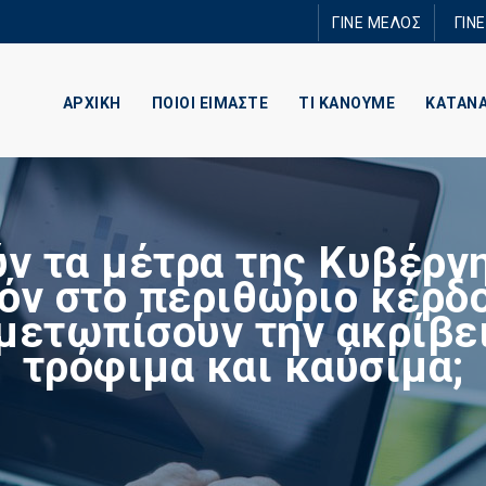
Παράκαμψη
ΓΙΝΕ ΜΕΛΟΣ
ΓΙΝ
προς το
κυρίως
περιεχόμενο
ΑΡΧΙΚΗ
ΠΟΙΟΙ ΕΙΜΑΣΤΕ
ΤΙ ΚΑΝΟΥΜΕ
ΚΑΤΑΝ
ν τα μέτρα της Κυβέρνη
όν στο περιθώριο κέρδο
μετωπίσουν την ακρίβε
τρόφιμα και καύσιμα;