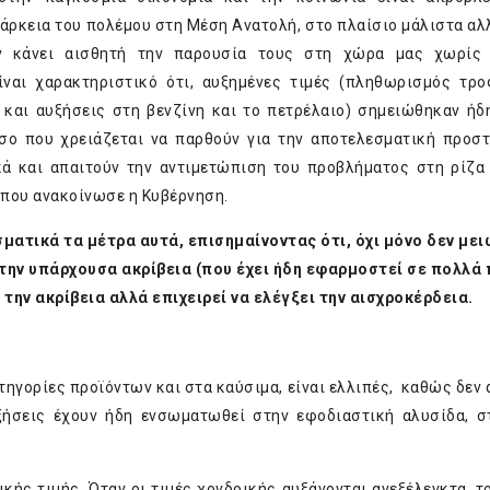
ιάρκεια του πολέμου στη Μέση Ανατολή, στο πλαίσιο μάλιστα αλ
υν κάνει αισθητή την παρουσία τους στη χώρα μας χωρίς
ίναι χαρακτηριστικό ότι, αυξημένες τιμές (πληθωρισμός τρ
 και αυξήσεις στη βενζίνη και το πετρέλαιο) σημειώθηκαν ήδ
σο που χρειάζεται να παρθούν για την αποτελεσματική προσ
ά και απαιτούν την αντιμετώπιση του προβλήματος στη ρίζα 
α που ανακοίνωσε η Κυβέρνηση.
ματικά τα μέτρα αυτά, επισημαίνοντας ότι, όχι μόνο δεν μει
την υπάρχουσα ακρίβεια (που έχει ήδη εφαρμοστεί σε πολλά
την ακρίβεια αλλά επιχειρεί να ελέγξει την αισχροκέρδεια.
τηγορίες προϊόντων και στα καύσιμα, είναι ελλιπές, καθώς δεν α
ήσεις έχουν ήδη ενσωματωθεί στην εφοδιαστική αλυσίδα, σ
ικής τιμής. Όταν οι τιμές χονδρικής αυξάνονται ανεξέλεγκτα, τ