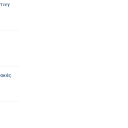
τινγ
ιακές