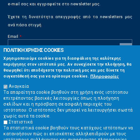
e-mail σας και εγγραφείτε στο newsletter μας.
Έχετε τη δυνατότητα απεγγραφής από τα newsletters μας
ανά πάσα στιγμή
Email
*
ΠΟΛΙΤΙΚΗ ΧΡΗΣΗΣ COOKIES
CAPTCHA
Χρησιμοποιούμε cookies για τη διασφάλιση της καλύτερης
This
περιήγησης στον ιστότοπό μας. Αν συνεχίσετε την πλοήγηση, θα
Επικοινωνία
question is
θεωρηθεί ότι αποδέχεστε την πολιτική μας και μας δίνετε τη
for testing
Πληροφορίες
συγκατάθεσή σας για να ορίσουμε cookies.
whether or
Στουρνάρη 17, Αθήνα 10683
not you are a
Αναγκαία
human visitor
Τα απαραίτητα cookie βοηθούν στη χρήση ενός ιστότοπου
2103304444
and to
επιτρέποντας βασικές λειτουργίες όπως η πλοήγηση
prevent
σελίδων και η πρόσβαση σε ασφαλή περιοχές του
info@ekpizo.gr
automated
ιστότοπου. Ο ιστότοπος δεν μπορεί να λειτουργήσει σωστά
spam
χωρίς αυτά τα cookie.
www.ekpizo.gr
submissions.
Στατιστικά
Τα στατιστικά cookie βοηθούν τους κατόχους ιστότοπων να
5+2
Δευ - Πεμ:
10:00 πμ - 2:00 μμ
κατανοήσουν πώς οι επισκέπτες αλληλεπιδρούν με τους
Σάβ - Κυρ:
Κλειστά
ιστότοπους συλλέγοντας και αναφέροντας πληροφορίες