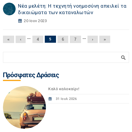
Νέα μελέτη: Η τεχνητή νοημοσύνη απειλεί τα
δικαιώματα των καταναλωτών
20 Ιουν 2023
Σελίδες
…
…
«
‹
4
5
6
7
›
»
Φόρμα αναζήτησης
Αναζήτηση
Πρόσφατες Δράσεις
Καλό καλοκαίρι!
31 Ιουλ 2026