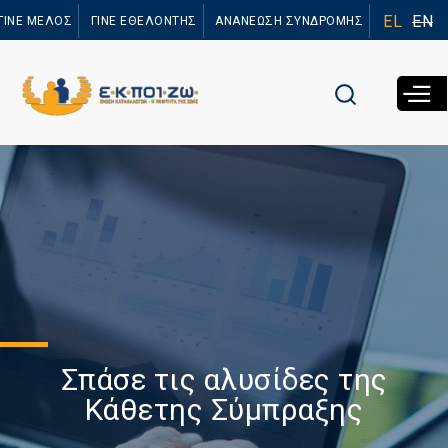
Παράκαμψη
EL
EN
ΓΙΝΕ ΜΕΛΟΣ
ΓΙΝΕ ΕΘΕΛΟΝΤΗΣ
ΑΝΑΝΕΩΣΗ ΣΥΝΔΡΟΜΗΣ
προς το
κυρίως
περιεχόμενο
Σπάσε τις αλυσίδες της
Κάθετης Σύμπραξης