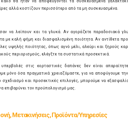
 καλό θα ήταν να αποφεύγονται τα συσκευασμένα γαλακτοκ
μέρες αλλά κοστίζουν περισσότερο από τα μη συσκευασμένα.
ύσαν να λείπουν και τα γλυκά. Αν αγοράζετε παραδοσιακά γ
τα με καλή φήμη και διασφαλισμένη ποιότητα. Αν αντίθετα προ
λες υψηλής ποιότητας, όπως αγνό μέλι, αλεύρι και ξηρούς καρ
ικούς περιορισμούς, ελέγξτε τα συστατικά προσεκτικά.
 υπερβολές στις εορταστικές δαπάνες δεν είναι απαραίτητ
με μόνο όσα πραγματικά χρειαζόμαστε, για να αποφύγουμε τη
 σχεδιασμό και προσεκτικές επιλογές, μπορούμε να εξασφαλί
 να επιβαρύνει τον προϋπολογισμό μας.
ονή, Μετακινήσεις, Προϊόντα/Υπηρεσίες