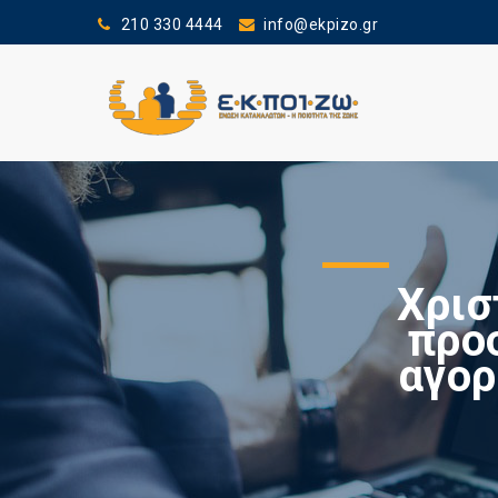
210 330 4444
info@ekpizo.gr
Χρισ
προ
αγορ