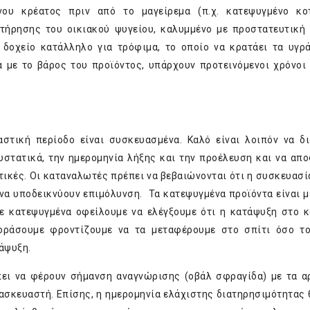
ου κρέατος πριν από το μαγείρεμα (π.χ. κατεψυγμένο κοτ
τήρησης του οικιακού ψυγείου, καλυμμένο με προστατευτική
δοχείο κατάλληλο για τρόφιμα, το οποίο να κρατάει τα υγρ
α με το βάρος του προϊόντος, υπάρχουν προτεινόμενοι χρόνοι
στική περίοδο είναι συσκευασμένα. Καλό είναι λοιπόν να δ
υστατικά, την ημερομηνία λήξης και την προέλευση και να απ
ικές. Οι καταναλωτές πρέπει να βεβαιώνονται ότι η συσκευασία
να υποδεικνύουν επιμόλυνση. Τα κατεψυγμένα προϊόντα είναι μ
ε κατεψυγμένα οφείλουμε να ελέγξουμε ότι η κατάψυξη στο 
οράσουμε φροντίζουμε να τα μεταφέρουμε στο σπίτι όσο τ
άψυξη.
ει να φέρουν σήμανση αναγνώρισης (οβάλ σφραγίδα) με τα α
ασκευαστή. Επίσης, η ημερομηνία ελάχιστης διατηρησιμότητας 