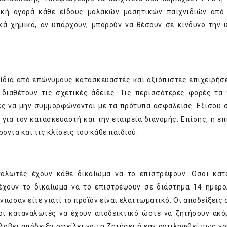
ική αγορά κάθε είδους μαλακών μασητικών παιχνιδιών από
ικά χημικά, αν υπάρχουν, μπορούν να θέσουν σε κίνδυνο την 
ίδια από επώνυμους κατασκευαστές και αξιόπιστες επιχειρήσε
ιαθέτουν τις σχετικές άδειες. Τις περισσότερες φορές τα 
ς να μην συμμορφώνονται με τα πρότυπα ασφαλείας. Εξίσου 
για τον κατασκευαστή και την εταιρεία διανομής. Επίσης, η επ
ροντα και τις κλίσεις του κάθε παιδιού.
αναλωτές έχουν κάθε δικαίωμα να το επιστρέψουν. Όσοι κα
 έχουν το δικαίωμα να το επιστρέψουν σε διάστημα 14 ημερ
άνιωσαν είτε γιατί το προϊόν είναι ελαττωματικό. Οι αποδείξεις
οι καταναλωτές να έχουν αποδεικτικό ώστε να ζητήσουν ακό
άβει απόδειξη οφείλει να τη ζητήσει ή εάν αντιληφθεί πως νο