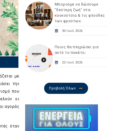
Μπορούμε να δώσουμε
"δεύτερη ζωή" στα
κουκούτσια & τις φλούδες
των φρούτων;
30 Ιουλ 2026
Ποιος θα πληρώσει για
αυτό το πακέτο;
22 Ιουλ 2026
άζεται με
εάσει την
Προβολή Όλων
γισμό που
ελούν οι
αι αγοράς
ωτές όταν