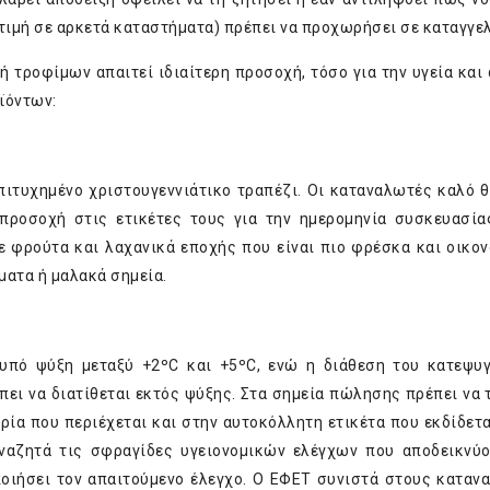
 τιμή σε αρκετά καταστήματα) πρέπει να προχωρήσει σε καταγγελ
ή τροφίμων απαιτεί ιδιαίτερη προσοχή, τόσο για την υγεία και
ϊόντων:
επιτυχημένο χριστουγεννιάτικο τραπέζι. Οι καταναλωτές καλό θ
προσοχή στις ετικέτες τους για την ημερομηνία συσκευασία
ε φρούτα και λαχανικά εποχής που είναι πιο φρέσκα και οικον
ματα ή μαλακά σημεία.
 υπό ψύξη μεταξύ +2ºC και +5ºC, ενώ η διάθεση του κατεψυ
πει να διατίθεται εκτός ψύξης. Στα σημεία πώλησης πρέπει να 
ρία που περιέχεται και στην αυτοκόλλητη ετικέτα που εκδίδετα
ναζητά τις σφραγίδες υγειονομικών ελέγχων που αποδεικνύο
ποιήσει τον απαιτούμενο έλεγχο. Ο ΕΦΕΤ συνιστά στους καταν