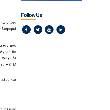
Follow Us
στα οποία
υκλοφορεί
λείας που
 Αγορά θα
ο παιχνίδι
ς το ASTM
ικίας και
 φθαλικές