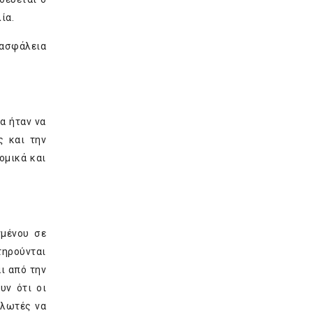
ία.
 ασφάλεια
α ήταν να
ς και την
ομικά και
γμένου σε
τηρούνται
ι από την
υν ότι οι
αλωτές να