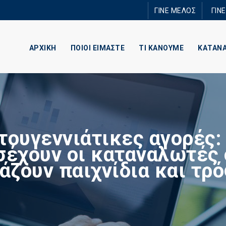
Παράκαμψη
ΓΙΝΕ ΜΕΛΟΣ
ΓΙΝ
προς το
κυρίως
περιεχόμενο
ΑΡΧΙΚΗ
ΠΟΙΟΙ ΕΙΜΑΣΤΕ
ΤΙ ΚΑΝΟΥΜΕ
ΚΑΤΑΝ
τουγεννιάτικες αγορές: 
σέχουν οι καταναλωτές 
άζουν παιχνίδια και τρ