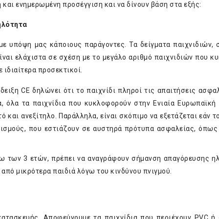
 και ενημερωμένη προσέγγιση και να δίνουν βάση στα εξής:
ηλότητα
με υπόψη μας κάποιους παράγοντες. Τα δείγματα παιχνιδιών, 
είναι ελάχιστα σε σχέση με το μεγάλο αριθμό παιχνιδιών που κ
ε ιδιαίτερα προσεκτικοί.
δειξη CE δηλώνει ότι το παιχνίδι πληροί τις απαιτήσεις ασφα
α, όλα τα παιχνίδια που κυκλοφορούν στην Ενιαία Ευρωπαϊκή
ό και ανεξίτηλο. Παράλληλα, είναι σκόπιμο να εξετάζεται εάν τ
νισμούς, που εστιάζουν σε αυστηρά πρότυπα ασφαλείας, όπω
άνω των 3 ετών, πρέπει να αναγράφουν σήμανση απαγόρευσης ηλ
 από μικρότερα παιδιά λόγω του κινδύνου πνιγμού.
κατασκευής. Αποφεύγουμε τα παιχνίδια που περιέχουν PVC ή