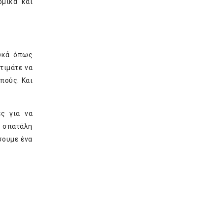
ομικά και
λυκά όπως
τιμάτε να
πούς. Και
ες για να
ν σπατάλη
σουμε ένα