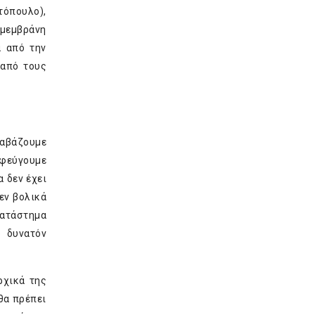
όπουλο),
 μεμβράνη
ά από την
 από τους
ιαβάζουμε
οφεύγουμε
 δεν έχει
εν βολικά
κατάστημα
ο δυνατόν
ρχικά της
θα πρέπει