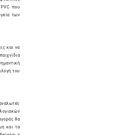
 PVC που
υγεία των
ις και να
παιχνίδια
σημαντική
ιλογή του
ταναλωτές
ολογιακών
 αγοράς θα
μη και τα
θεύεται ο