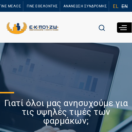
Παράκαμψη
EL
EN
ΓΙΝΕ ΜΕΛΟΣ
ΓΙΝΕ ΕΘΕΛΟΝΤΗΣ
ΑΝΑΝΕΩΣΗ ΣΥΝΔΡΟΜΗΣ
προς το
κυρίως
περιεχόμενο
Γιατί όλοι μας ανησυχούμε για
τις υψηλές τιμές των
φαρμάκων;