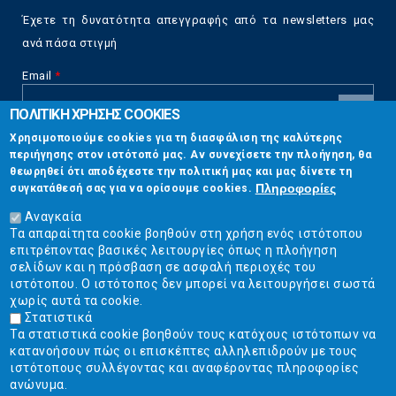
Έχετε τη δυνατότητα απεγγραφής από τα newsletters μας
ανά πάσα στιγμή
Email
*
ΠΟΛΙΤΙΚΗ ΧΡΗΣΗΣ COOKIES
CAPTCHA
Χρησιμοποιούμε cookies για τη διασφάλιση της καλύτερης
This
περιήγησης στον ιστότοπό μας. Αν συνεχίσετε την πλοήγηση, θα
Επικοινωνία
question is
θεωρηθεί ότι αποδέχεστε την πολιτική μας και μας δίνετε τη
for testing
Πληροφορίες
συγκατάθεσή σας για να ορίσουμε cookies.
whether or
Στουρνάρη 17, Αθήνα 10683
not you are a
Αναγκαία
human visitor
Τα απαραίτητα cookie βοηθούν στη χρήση ενός ιστότοπου
2103304444
and to
επιτρέποντας βασικές λειτουργίες όπως η πλοήγηση
prevent
σελίδων και η πρόσβαση σε ασφαλή περιοχές του
info@ekpizo.gr
automated
ιστότοπου. Ο ιστότοπος δεν μπορεί να λειτουργήσει σωστά
spam
χωρίς αυτά τα cookie.
www.ekpizo.gr
submissions.
Στατιστικά
Τα στατιστικά cookie βοηθούν τους κατόχους ιστότοπων να
5+2
Δευ - Πεμ:
10:00 πμ - 2:00 μμ
κατανοήσουν πώς οι επισκέπτες αλληλεπιδρούν με τους
Σάβ - Κυρ:
Κλειστά
ιστότοπους συλλέγοντας και αναφέροντας πληροφορίες
ανώνυμα.