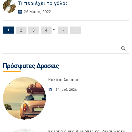
Τι περιέχει το γάλα;
26 Μάιος 2022
Σελίδες
…
1
2
3
4
›
»
Φόρμα αναζήτησης
Αναζήτηση
Πρόσφατες Δράσεις
Καλό καλοκαίρι!
31 Ιουλ 2026
Καλοκαιρινές Διακοπές και Δικαιώματα