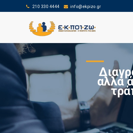
210 330 4444
info@ekpizo.gr
Διαγρ
αλλά 
τρά