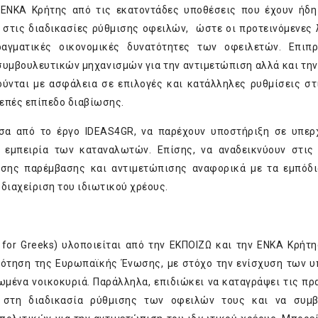
ς ΕΝΚΑ Κρήτης από τις εκατοντάδες υποθέσεις που έχουν ήδη
α στις διαδικασίες ρύθμισης οφειλών, ώστε οι προτεινόμενες 
ραγματικές οικονομικές δυνατότητες των οφειλετών. Επιπ
 συμβουλευτικών μηχανισμών για την αντιμετώπιση αλλά και τη
νται με ασφάλεια σε επιλογές και κατάλληλες ρυθμίσεις στ
επές επίπεδο διαβίωσης.
έσα από το έργο IDEAS4GR, να παρέχουν υποστήριξη σε υπε
 εμπειρία των καταναλωτών. Επίσης, να αναδεικνύουν στις
σης παρέμβασης και αντιμετώπισης αναφορικά με τα εμπόδι
διαχείριση του ιδιωτικού χρέους.
s for Greeks) υλοποιείται από την ΕΚΠΟΙΖΩ και την ΕΝΚΑ Κρήτ
δότηση της Ευρωπαϊκής Ένωσης, με στόχο την ενίσχυση των 
μένα νοικοκυριά. Παράλληλα, επιδιώκει να καταγράψει τις πρ
 στη διαδικασία ρύθμισης των οφειλών τους και να συμβ