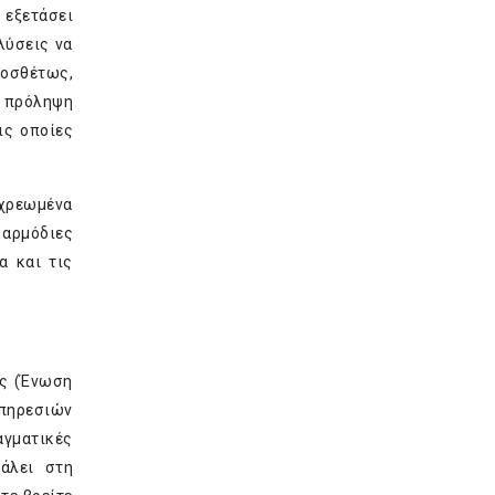
 εξετάσει
λύσεις να
ροσθέτως,
ν πρόληψη
ις οποίες
ρχρεωμένα
 αρμόδιες
α και τις
ης (Ένωση
υπηρεσιών
αγματικές
άλει στη