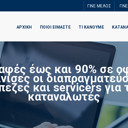
Παράκαμψη
ΓΙΝΕ ΜΕΛΟΣ
ΓΙΝ
προς το
κυρίως
περιεχόμενο
ΑΡΧΙΚΗ
ΠΟΙΟΙ ΕΙΜΑΣΤΕ
ΤΙ ΚΑΝΟΥΜΕ
ΚΑΤΑΝ
αφές έως και 90% σε ο
άνισες οι διαπραγματεύσ
πεζες και servicers για 
καταναλωτές