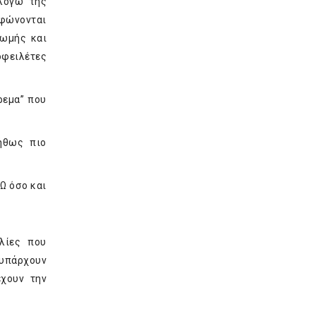
λόγω της
ρφώνονται
ρωμής και
οφειλέτες
ρεμα” που
ήθως πιο
Ω όσο και
λίες που
 υπάρχουν
έχουν την