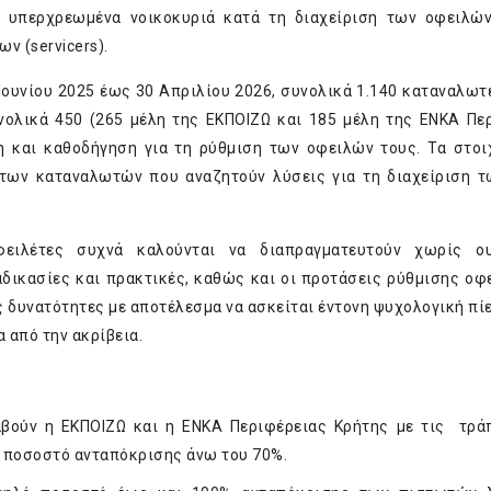
α υπερχρεωμένα νοικοκυριά κατά τη διαχείριση των οφειλώ
ν (servicers).
 Ιουνίου 2025 έως 30 Απριλίου 2026, συνολικά 1.140 καταναλωτ
νολικά 450 (265 μέλη της ΕΚΠΟΙΖΩ και 185 μέλη της ΕΝΚΑ Πε
η και καθοδήγηση για τη ρύθμιση των οφειλών τους. Τα στοι
των καταναλωτών που αναζητούν λύσεις για τη διαχείριση 
φειλέτες συχνά καλούνται να διαπραγματευτούν χωρίς ου
αδικασίες και πρακτικές, καθώς και οι προτάσεις ρύθμισης οφ
 δυνατότητες με αποτέλεσμα να ασκείται έντονη ψυχολογική πίε
 από την ακρίβεια.
αβούν η ΕΚΠΟΙΖΩ και η ΕΝΚΑ Περιφέρειας Κρήτης με τις τρά
 ποσοστό ανταπόκρισης άνω του 70%.