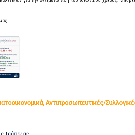
ολιτικών για την αντιμετώπιση του ιδιωτικού χρέους. Μπορεί
μας.
ματοοικονομικά, Αντιπροσωπευτικές/Συλλογικέ
ής Τράπεζας