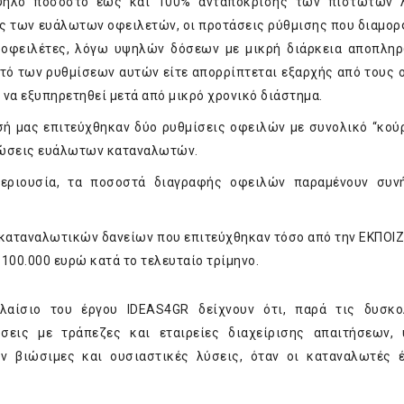
υψηλό ποσοστό έως και 100% ανταπόκρισης των πιστωτών 
ς των ευάλωτων οφειλετών, οι προτάσεις ρύθμισης που διαμο
 οφειλέτες, λόγω υψηλών δόσεων με μικρή διάρκεια αποπλη
στό των ρυθμίσεων αυτών είτε απορρίπτεται εξαρχής από τους 
ί να εξυπηρετηθεί μετά από μικρό χρονικό διάστημα.
σή μας επιτεύχθηκαν δύο ρυθμίσεις οφειλών με συνολικό “κού
πτώσεις ευάλωτων καταναλωτών.
περιουσία, τα ποσοστά διαγραφής οφειλών παραμένουν συν
καταναλωτικών δανείων που επιτεύχθηκαν τόσο από την ΕΚΠΟΙΖ
100.000 ευρώ κατά το τελευταίο τρίμηνο.
αίσιο του έργου IDEAS4GR δείχνουν ότι, παρά τις δυσκο
ύσεις με τράπεζες και εταιρείες διαχείρισης απαιτήσεων,
ν βιώσιμες και ουσιαστικές λύσεις, όταν οι καταναλωτές 