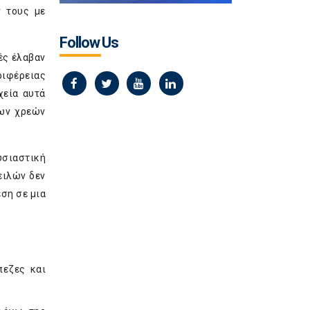
ν τους με
Follow Us
ές έλαβαν
ριφέρειας
χεία αυτά
των χρεών
σιαστική
ειλών δεν
ση σε μια
πεζες και