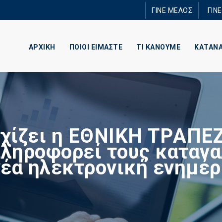
Παράκαμψη
ΓΙΝΕ ΜΕΛΟΣ
ΓΙΝ
προς το
κυρίως
περιεχόμενο
ΑΡΧΙΚΗ
ΠΟΙΟΙ ΕΙΜΑΣΤΕ
ΤΙ ΚΑΝΟΥΜΕ
ΚΑΤΑΝ
χίζει η ΕΘΝΙΚΗ TΡAΠE
ληροφορεί τους καταν
νέα ηλεκτρονική ενημέ