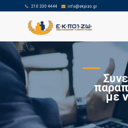
210 330 4444
info@ekpizo.gr
Συνε
παραπ
με 