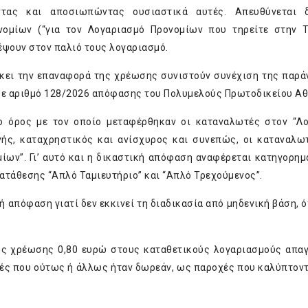
οντας και αποσιωπώντας ουσιαστικά αυτές. Απευθύνεται 
ομίων (“για τον Λογαριασμό Προνομίων που τηρείτε στην Τ
έψουν στον παλιό τους λογαριασμό.
ώκει την επαναφορά της χρέωσης συνιστούν συνέχιση της παρά
με αριθμό 128/2026 απόφασης του Πολυμελούς Πρωτοδικείου Α
 ο όρος με τον οποίο μεταφέρθηκαν οι καταναλωτές στον “Λ
ής, καταχρηστικός και ανίσχυρος και συνεπώς, οι καταναλω
ίων”. Γι’ αυτό και η δικαστική απόφαση αναφέρεται κατηγορημ
ατάθεσης “Απλό Ταμιευτήριο” και “Απλό Τρεχούμενος”.
ή απόφαση γιατί δεν εκκινεί τη διαδικασία από μηδενική βάση, 
λής χρέωσης 0,80 ευρώ στους καταθετικούς λογαριασμούς απα
ές που ούτως ή άλλως ήταν δωρεάν, ως παροχές που καλύπτοντ