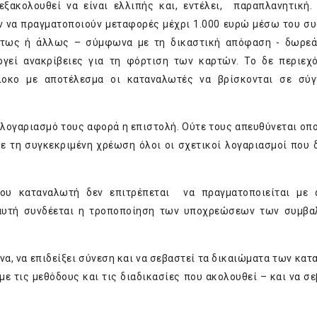
ξακολουθεί να είναι ελλιπής και, εντέλει, παραπλανητική.
 να πραγματοποιούν μεταφορές μέχρι 1.000 ευρώ μέσω του σ
 ούτως ή άλλως – σύμφωνα με τη δικαστική απόφαση - δωρε
ργεί ανακρίβειες για τη φόρτιση των καρτών. Το δε περιεχ
λοκο με αποτέλεσμα οι καταναλωτές να βρίσκονται σε σύγ
 λογαριασμό τους αφορά η επιστολή. Ούτε τους απευθύνεται οπ
με τη συγκεκριμένη χρέωση όλοι οι σχετικοί λογαριασμοί που 
του καταναλωτή δεν επιτρέπεται να πραγματοποιείται με 
 αυτή συνδέεται η τροποποίηση των υποχρεώσεων των συμβ
να, να επιδείξει σύνεση και να σεβαστεί τα δικαιώματα των κα
με τις μεθόδους και τις διαδικασίες που ακολουθεί – και να σε