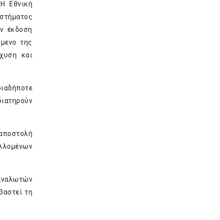
 Η Εθνική
υστήματος
άν έκδοση
όμενο της
χυση και
οιαδήποτε
διατηρούν
αποστολή
αλλομένων
ταναλωτών
βαστεί τη