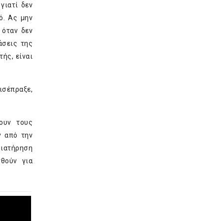
γιατί δεν
ό. Ας μην
 όταν δεν
άσεις της
ής, είναι
ισέπραξε,
ουν τους
ν από την
διατήρηση
θούν για