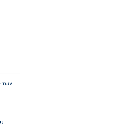
ς των
αι