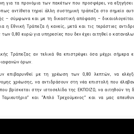
νη για τα προνόμια των πακέτων που προσφέρει, να εξηγήσει 
πως αντίθετα τηρεί άλλη συστημική τράπεζα στο σημείο αυτ
ής – σύμφωνα και με τη δικαστική απόφαση – δικαιολογείται
ια η Εθνική Τράπεζα ή κανείς, μετά και τις τεράστιες αντιδρ
 των 0,80 ευρώ για υπηρεσίες που δεν έχει αιτηθεί ο καταναλωτ
ικής Τράπεζας αν τελικά θα επιστρέψει όσα μέχρι σήμερα ε
διαφανών όρων.
υν επιβαρυνθεί με τη χρέωση των 0,80 λεπτών, να ελέγξ
νομης χρέωσης, να αντιδράσουν στη νέα επιστολή που έλαβα
που βρίσκεται στην ιστοσελίδα της ΕΚΠΟΙΖΩ, να αιτηθούν τη 
Ταμιευτήριο” και “Απλό Τρεχούμενος” και να μας απευθυν