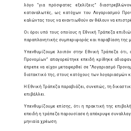
λόγο “για πρόσφατες εξελίξεις” διαστρεβλών
καταναλωτές, ως κατόχων του Λογαριασμού Προν
καλώντας τους να εναντιωθούν αν θέλουν να επιστρ
Οι όροι υπό τους οποίους η Εθνική Τράπεζα επιδι
παραπλανητικής συμπεριφοράς και παραβίαση της 
Υπενθυμίζουμε λοιπόν στην Εθνική Τράπεζα ότι,
Προνομίων” απαγορεύτηκε επειδή κρίθηκε αδιαφαν
έπρεπε να είχαν μεταφερθεί σε “Λογαριασμό Προνομ
διατακτικό της, στους κατόχους των λογαριασμών κ
Η Εθνική Τράπεζα παραβιάζει, συνεπώς, τη δικαστικ
επιβάλλει.
Υπενθυμίζουμε επίσης, ότι η πρακτική της επιβο
επειδή η τράπεζα παρουσίασε ή απέκρυψε συναλλαγ
μηνιαία χρέωση.