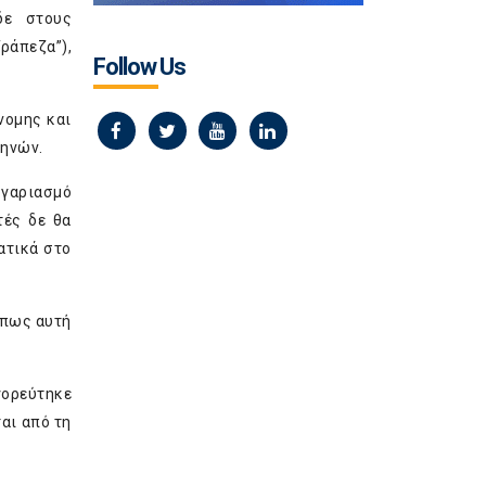
δε στους
ράπεζα”),
Follow Us
νομης και
θηνών.
ογαριασμό
τές δε θα
ατικά στο
όπως αυτή
γορεύτηκε
αι από τη