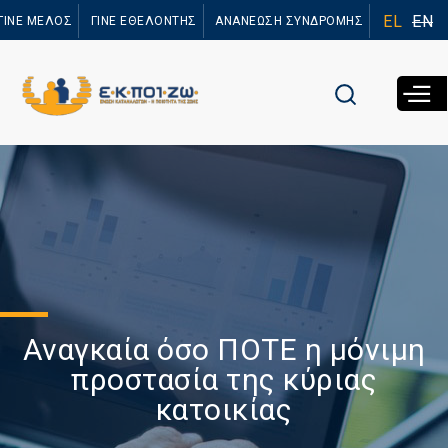
Παράκαμψη
EL
EN
ΓΙΝΕ ΜΕΛΟΣ
ΓΙΝΕ ΕΘΕΛΟΝΤΗΣ
ΑΝΑΝΕΩΣΗ ΣΥΝΔΡΟΜΗΣ
προς το
κυρίως
περιεχόμενο
Αναγκαία όσο ΠΟΤΕ η μόνιμη
προστασία της κύριας
κατοικίας