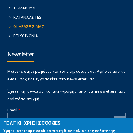
ΤΙ ΚΑΝΟΥΜΕ
ΚΑΤΑΝΑΛΩΤΕΣ
ΟΙ ΔΡΑΣΕΙΣ ΜΑΣ
ΕΠΙΚΟΙΝΩΝΙΑ
Newsletter
Μείνετε ενημερωμένοι για τις υπηρεσίες μας. Αφήστε μας το
e-mail σας και εγγραφείτε στο newsletter μας.
Έχετε τη δυνατότητα απεγγραφής από τα newsletters μας
ανά πάσα στιγμή
Email
*
ΠΟΛΙΤΙΚΗ ΧΡΗΣΗΣ COOKIES
CAPTCHA
Χρησιμοποιούμε cookies για τη διασφάλιση της καλύτερης