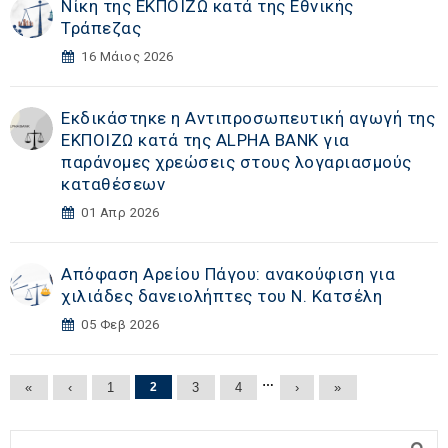
Νίκη της ΕΚΠΟΙΖΩ κατά της Εθνικής
Τράπεζας
16 Μάιος 2026
Εκδικάστηκε η Αντιπροσωπευτική αγωγή της
ΕΚΠΟΙΖΩ κατά της ALPHA BANK για
παράνομες χρεώσεις στους λογαριασμούς
καταθέσεων
01 Απρ 2026
Απόφαση Αρείου Πάγου: ανακούφιση για
χιλιάδες δανειολήπτες του Ν. Κατσέλη
05 Φεβ 2026
Σελίδες
…
«
‹
1
2
3
4
›
»
Φόρμα αναζήτησης
Αναζήτηση