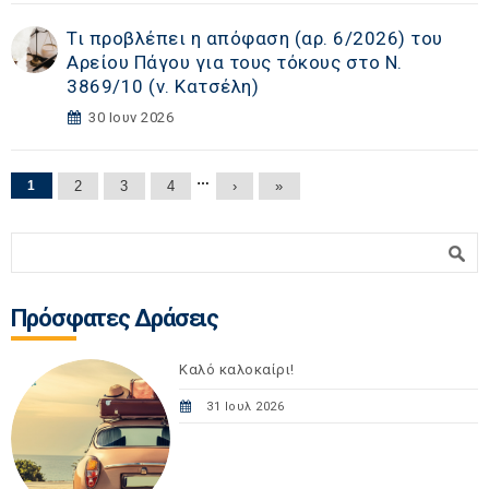
Τι προβλέπει η απόφαση (αρ. 6/2026) του
Αρείου Πάγου για τους τόκους στο Ν.
3869/10 (ν. Κατσέλη)
30 Ιουν 2026
Σελίδες
…
1
2
3
4
›
»
Φόρμα αναζήτησης
Αναζήτηση
Πρόσφατες Δράσεις
Καλό καλοκαίρι!
31 Ιουλ 2026