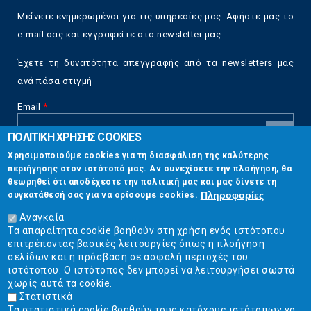
Μείνετε ενημερωμένοι για τις υπηρεσίες μας. Αφήστε μας το
e-mail σας και εγγραφείτε στο newsletter μας.
Έχετε τη δυνατότητα απεγγραφής από τα newsletters μας
ανά πάσα στιγμή
Email
*
ΠΟΛΙΤΙΚΗ ΧΡΗΣΗΣ COOKIES
CAPTCHA
Χρησιμοποιούμε cookies για τη διασφάλιση της καλύτερης
This
περιήγησης στον ιστότοπό μας. Αν συνεχίσετε την πλοήγηση, θα
Επικοινωνία
question is
θεωρηθεί ότι αποδέχεστε την πολιτική μας και μας δίνετε τη
for testing
Πληροφορίες
συγκατάθεσή σας για να ορίσουμε cookies.
whether or
Στουρνάρη 17, Αθήνα 10683
not you are a
Αναγκαία
human visitor
Τα απαραίτητα cookie βοηθούν στη χρήση ενός ιστότοπου
2103304444
and to
επιτρέποντας βασικές λειτουργίες όπως η πλοήγηση
prevent
σελίδων και η πρόσβαση σε ασφαλή περιοχές του
info@ekpizo.gr
automated
ιστότοπου. Ο ιστότοπος δεν μπορεί να λειτουργήσει σωστά
spam
χωρίς αυτά τα cookie.
www.ekpizo.gr
submissions.
Στατιστικά
Τα στατιστικά cookie βοηθούν τους κατόχους ιστότοπων να