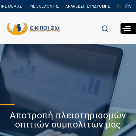
Παράκαμψη
EL
EN
ΓΙΝΕ ΜΕΛΟΣ
ΓΙΝΕ ΕΘΕΛΟΝΤΗΣ
ΑΝΑΝΕΩΣΗ ΣΥΝΔΡΟΜΗΣ
προς το
κυρίως
περιεχόμενο
Αποτροπή πλειστηριασμών
σπιτιών συμπολιτών μας