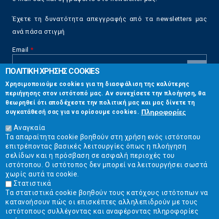
Έχετε τη δυνατότητα απεγγραφής από τα newsletters μας
ανά πάσα στιγμή
Email
*
ΠΟΛΙΤΙΚΗ ΧΡΗΣΗΣ COOKIES
CAPTCHA
Χρησιμοποιούμε cookies για τη διασφάλιση της καλύτερης
This
περιήγησης στον ιστότοπό μας. Αν συνεχίσετε την πλοήγηση, θα
Επικοινωνία
question is
θεωρηθεί ότι αποδέχεστε την πολιτική μας και μας δίνετε τη
for testing
Πληροφορίες
συγκατάθεσή σας για να ορίσουμε cookies.
whether or
Στουρνάρη 17, Αθήνα 10683
not you are a
Αναγκαία
human visitor
Τα απαραίτητα cookie βοηθούν στη χρήση ενός ιστότοπου
2103304444
and to
επιτρέποντας βασικές λειτουργίες όπως η πλοήγηση
prevent
σελίδων και η πρόσβαση σε ασφαλή περιοχές του
info@ekpizo.gr
automated
ιστότοπου. Ο ιστότοπος δεν μπορεί να λειτουργήσει σωστά
spam
χωρίς αυτά τα cookie.
www.ekpizo.gr
submissions.
Στατιστικά
Τα στατιστικά cookie βοηθούν τους κατόχους ιστότοπων να
5+2
Δευ - Πεμ:
10:00 πμ - 2:00 μμ
κατανοήσουν πώς οι επισκέπτες αλληλεπιδρούν με τους
Σάβ - Κυρ:
Κλειστά
ιστότοπους συλλέγοντας και αναφέροντας πληροφορίες