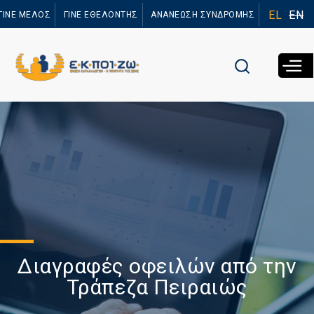
Παράκαμψη
EL
EN
ΓΙΝΕ ΜΕΛΟΣ
ΓΙΝΕ ΕΘΕΛΟΝΤΗΣ
ΑΝΑΝΕΩΣΗ ΣΥΝΔΡΟΜΗΣ
προς το
κυρίως
περιεχόμενο
Διαγραφές οφειλών από την
Τράπεζα Πειραιώς