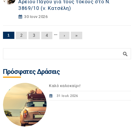
Αρείου Πάγου για τους τόκους στο Ν.
3869/10 (ν. Κατσέλη)
30 Ιουν 2026
Σελίδες
…
1
2
3
4
›
»
Φόρμα αναζήτησης
Αναζήτηση
Πρόσφατες Δράσεις
Καλό καλοκαίρι!
31 Ιουλ 2026