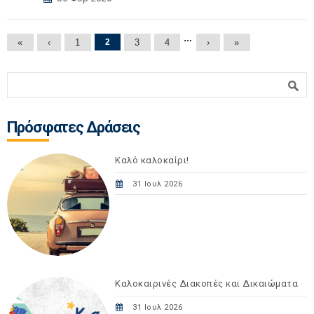
Σελίδες
…
«
‹
1
2
3
4
›
»
Φόρμα αναζήτησης
Αναζήτηση
Πρόσφατες Δράσεις
Καλό καλοκαίρι!
31 Ιουλ 2026
Καλοκαιρινές Διακοπές και Δικαιώματα
31 Ιουλ 2026