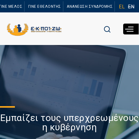
Παράκαμψη
EL
EN
ΓΙΝΕ ΜΕΛΟΣ
ΓΙΝΕ ΕΘΕΛΟΝΤΗΣ
ΑΝΑΝΕΩΣΗ ΣΥΝΔΡΟΜΗΣ
προς το
κυρίως
περιεχόμενο
Εμπαίζει τους υπερχρεωμένους
η κυβέρνηση