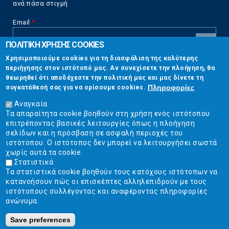
ανά πάσα στιγμή
Email
*
ΠΟΛΙΤΙΚΗ ΧΡΗΣΗΣ COOKIES
CAPTCHA
Χρησιμοποιούμε cookies για τη διασφάλιση της καλύτερης
This
περιήγησης στον ιστότοπό μας. Αν συνεχίσετε την πλοήγηση, θα
Επικοινωνία
question is
θεωρηθεί ότι αποδέχεστε την πολιτική μας και μας δίνετε τη
for testing
Πληροφορίες
συγκατάθεσή σας για να ορίσουμε cookies.
whether or
Στουρνάρη 17, Αθήνα 10683
not you are a
Αναγκαία
human visitor
Τα απαραίτητα cookie βοηθούν στη χρήση ενός ιστότοπου
2103304444
and to
επιτρέποντας βασικές λειτουργίες όπως η πλοήγηση
prevent
σελίδων και η πρόσβαση σε ασφαλή περιοχές του
info@ekpizo.gr
automated
ιστότοπου. Ο ιστότοπος δεν μπορεί να λειτουργήσει σωστά
spam
χωρίς αυτά τα cookie.
www.ekpizo.gr
submissions.
Στατιστικά
Τα στατιστικά cookie βοηθούν τους κατόχους ιστότοπων να
5+2
Δευ - Πεμ:
10:00 πμ - 2:00 μμ
κατανοήσουν πώς οι επισκέπτες αλληλεπιδρούν με τους
Σάβ - Κυρ:
Κλειστά
ιστότοπους συλλέγοντας και αναφέροντας πληροφορίες
ανώνυμα.
Save preferences