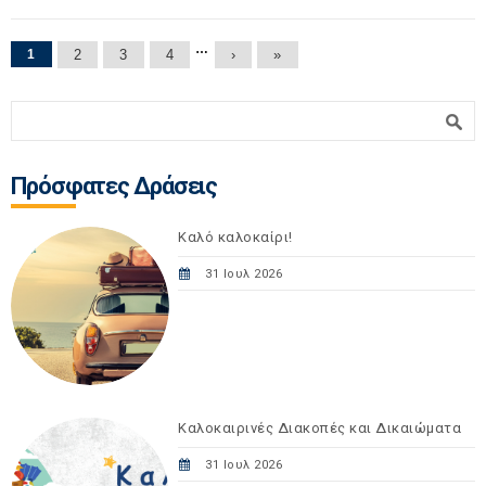
Σελίδες
…
1
2
3
4
›
»
Φόρμα αναζήτησης
Αναζήτηση
Πρόσφατες Δράσεις
Καλό καλοκαίρι!
31 Ιουλ 2026
Καλοκαιρινές Διακοπές και Δικαιώματα
31 Ιουλ 2026