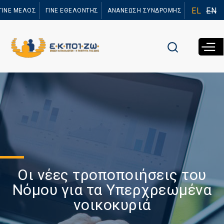
Παράκαμψη
EL
EN
ΓΙΝΕ ΜΕΛΟΣ
ΓΙΝΕ ΕΘΕΛΟΝΤΗΣ
ΑΝΑΝΕΩΣΗ ΣΥΝΔΡΟΜΗΣ
προς το
κυρίως
περιεχόμενο
Οι νέες τροποποιήσεις του
Νόμου για τα Υπερχρεωμένα
νοικοκυριά