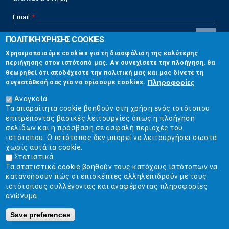
Email
*
ΠΟΛΙΤΙΚΗ ΧΡΗΣΗΣ COOKIES
CAPTCHA
Χρησιμοποιούμε cookies για τη διασφάλιση της καλύτερης
This
περιήγησης στον ιστότοπό μας. Αν συνεχίσετε την πλοήγηση, θα
Επικοινωνία
question is
θεωρηθεί ότι αποδέχεστε την πολιτική μας και μας δίνετε τη
for testing
Πληροφορίες
συγκατάθεσή σας για να ορίσουμε cookies.
whether or
Στουρνάρη 17, Αθήνα 10683
not you are a
Αναγκαία
human visitor
Τα απαραίτητα cookie βοηθούν στη χρήση ενός ιστότοπου
2103304444
and to
επιτρέποντας βασικές λειτουργίες όπως η πλοήγηση
prevent
σελίδων και η πρόσβαση σε ασφαλή περιοχές του
info@ekpizo.gr
automated
ιστότοπου. Ο ιστότοπος δεν μπορεί να λειτουργήσει σωστά
spam
χωρίς αυτά τα cookie.
www.ekpizo.gr
submissions.
Στατιστικά
Τα στατιστικά cookie βοηθούν τους κατόχους ιστότοπων να
5+2
Δευ - Πεμ:
10:00 πμ - 2:00 μμ
κατανοήσουν πώς οι επισκέπτες αλληλεπιδρούν με τους
Σάβ - Κυρ:
Κλειστά
ιστότοπους συλλέγοντας και αναφέροντας πληροφορίες
ανώνυμα.
Save preferences
Ε.Κ.ΠΟΙ.ΖΩ. | Ένωση Καταναλωτών - Η Ποιότητα Της Ζωής © 2019