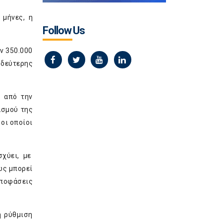
 μήνες, η
Follow Us
ν 350.000
 δεύτερης
ν από την
ασμού της
οι οποίοι
σχύει, με
ως μπορεί
αποφάσεις
η ρύθμιση