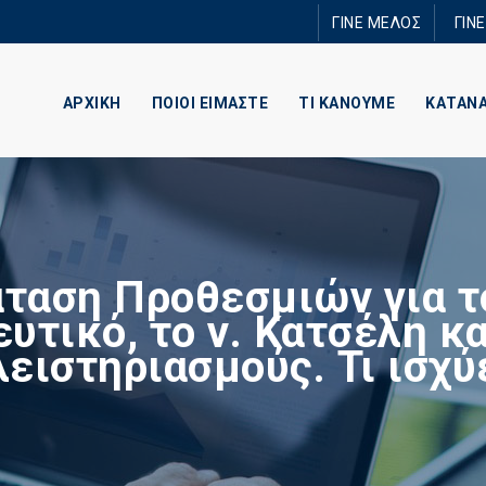
Παράκαμψη
ΓΙΝΕ ΜΕΛΟΣ
ΓΙΝ
προς το
κυρίως
περιεχόμενο
ΑΡΧΙΚΗ
ΠΟΙΟΙ ΕΙΜΑΣΤΕ
ΤΙ ΚΑΝΟΥΜΕ
ΚΑΤΑΝ
ταση Προθεσμιών για τ
υτικό, το ν. Κατσέλη κα
ειστηριασμούς. Τι ισχύ