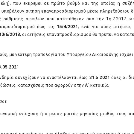
σέλη), που εκκρεμεί σε πρώτο βαθμό και της οποίας η συζή
α υποβάλουν αίτηση επαναπροσδιορισμού μέσω πληρεξούσιου δ
εις ρύθμισης οφειλών που κατατέθηκαν από την 1η.7.2017 ω
αναπροσδιορισμού έως τις
15/4/2021
, ενώ για όσες αιτήσεις
30/6/2018
, οι αιτήσεις επαναπροσδιορισμού θα πρέπει να κατατ
ύς, με νεότερη τροπολογία του Υπουργείου Δικαιοσύνης ισχύει 
3.05.2021
ανδημία συνεχίζουν να αναστέλλονται έως
31.5.2021
όλες οι δι
ξώσεις, κατασχέσεις που αφορούν στην Α΄ κατοικία.
σοι:
ικονομική ενίσχυση ή ο μέσος μικτός μηνιαίος μισθός τους π
 ατομική επιχείρηση, που έλαβαν οικονομική ενίσχυση ή των 