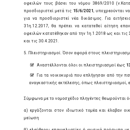
οφειλών τους βάσει του νόμου 3869/2010 (ν.Κατ
προσδιοριστεί μετά τις
15/6/2021
, υποχρεούνται ν
για να προσδιοριστεί νέα δικάσιμος. Για αιτήσ
31η.12.2017, θα πρέπει να κατατεθεί αίτηση επ
οφειλών κατατέθηκαν από την 1η.1.2018 ως και τις
και τις 30.4.2021.
5. Πλειστηριασμοί. Όσον αφορά στους πλειστηριασμο
Αναστέλλονται όλοι οι πλειστηριασμοί έως
1
Για τα νοικοκυριά που επλήγησαν από την π
αναγκαστικής εκτέλεσης, όπως πλειστηριασμοί, ε
Σύμφωνα με το νομοσχέδιο πληγέντες θεωρούνται ό
α) εργάζονται στον ιδιωτικό τομέα και έλαβαν ο
μείωση
β) ελεύθεροι επαγγελματίες ή φυσικά πρόσωπα με