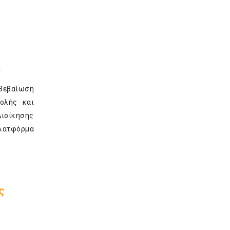
.
 βεβαίωση
ολής και
ιοίκησης
 πλατφόρμα
ς