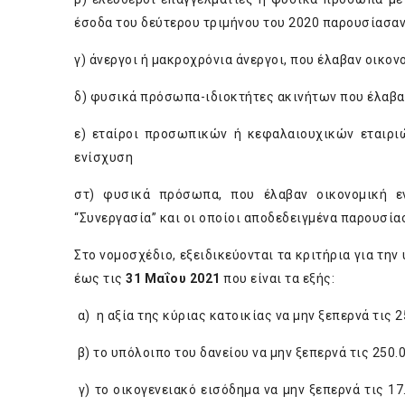
έσοδα του δεύτερου τριμήνου του 2020 παρουσίασαν
γ) άνεργοι ή μακροχρόνια άνεργοι, που έλαβαν οικον
δ) φυσικά πρόσωπα-ιδιοκτήτες ακινήτων που έλαβ
ε) εταίροι προσωπικών ή κεφαλαιουχικών εταιριώ
ενίσχυση
στ) φυσικά πρόσωπα, που έλαβαν οικονομική ε
“Συνεργασία” και οι οποίοι αποδεδειγμένα παρουσί
Στο νομοσχέδιο, εξειδικεύονται τα κριτήρια για τ
έως τις
31 Μαΐου 2021
που είναι τα εξής:
α) η αξία της κύριας κατοικίας να μην ξεπερνά τις 
β) το υπόλοιπο του δανείου να μην ξεπερνά τις 250.
γ) το οικογενειακό εισόδημα να μην ξεπερνά τις 1