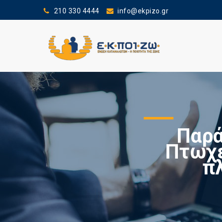
210 330 4444
info@ekpizo.gr
Παρά
Πτωχε
πλ