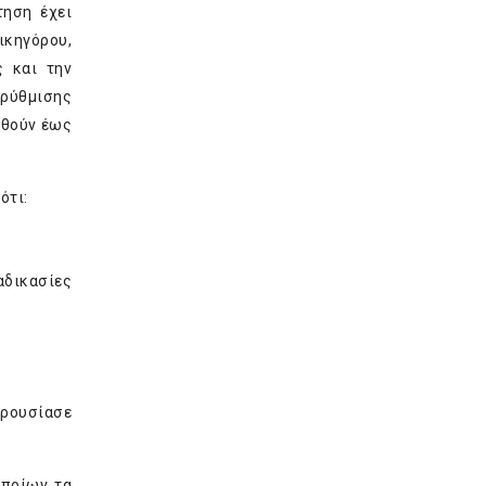
τηση έχει
ικηγόρου,
ς και την
 ρύθμισης
εθούν έως
ότι:
αδικασίες
αρουσίασε
οποίων τα