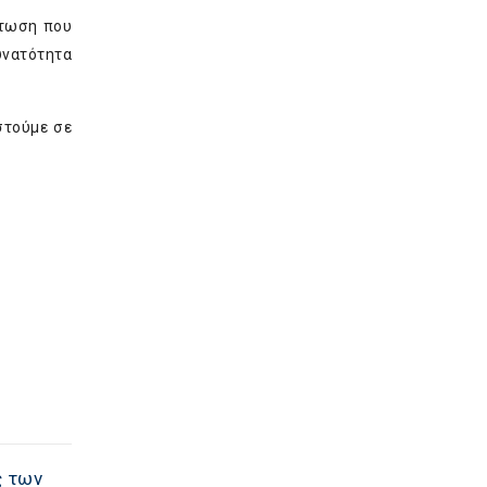
πτωση που
υνατότητα
στούμε σε
ς των