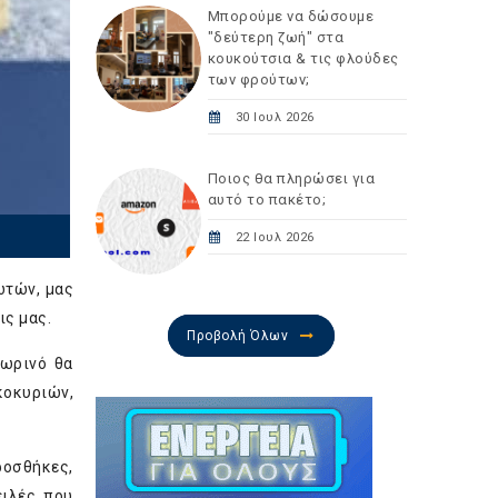
Μπορούμε να δώσουμε
"δεύτερη ζωή" στα
κουκούτσια & τις φλούδες
των φρούτων;
30 Ιουλ 2026
Ποιος θα πληρώσει για
αυτό το πακέτο;
22 Ιουλ 2026
ωτών, μας
ις μας.
Προβολή Όλων
σωρινό θα
κοκυριών,
ροσθήκες,
ειλές που