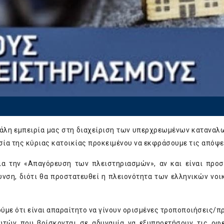
γάλη εμπειρία μας στη διαχείριση των υπερχρεωμένων καταναλ
σία της κύριας κατοικίας προκειμένου να εκφράσουμε τις απόψε
ια την «Απαγόρευση των πλειστηριασμών», αν και είναι προ
υνση, διότι θα προστατευθεί η πλειονότητα των ελληνικών νοι
ύμε ότι είναι απαραίτητο να γίνουν ορισμένες τροποποιήσεις/π
ωτών που βρίσκονται σε αδυναμία να εξυπηρετήσουν τις οφ