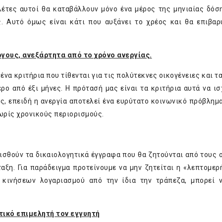
λέτες αυτοί θα καταβάλλουν μόνο ένα μέρος της μηνιαίας δόση
ς. Αυτό όμως είναι κάτι που αυξάνει το χρέος και θα επιβαρ
ργους, ανεξάρτητα από το χρόνο ανεργίας.
να κριτήρια που τίθενται για τις πολύτεκνες οικογένειες και τ
ρο από έξι μήνες. Η πρότασή μας είναι τα κριτήρια αυτά να ισ
ς, επειδή η ανεργία αποτελεί ένα ευρύτατο κοινωνικό πρόβλημα
χωρίς χρονικούς περιορισμούς.
ρισθούν τα δικαιολογητικά έγγραφα που θα ζητούνται από τους 
αξη. Για παράδειγμα προτείνουμε να μην ζητείται η «λεπτομερ
 κινήσεων λογαριασμού από την ίδια την τράπεζα, μπορεί 
τικό επιμελητή τον εγγυητή