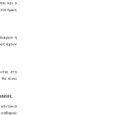
ει και ο
ποίο όμως
άνεργοι ή
ους έχουν
ονται στο
 θα είναι
μερίας.
 επιτόκιο
υ καθαρού