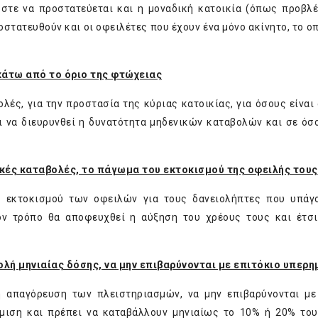
ώστε να προστατεύεται και
η μοναδική κατοικία
(όπως προβλέπ
οστατευθούν και οι οφειλέτες που έχουν ένα μόνο ακίνητο, το ο
κάτω από το όριο της φτώχειας
ές, για την προστασία της κύριας κατοικίας, για όσους είναι 
αι να διευρυνθεί η δυνατότητα μηδενικών καταβολών και σε όσ
ικές καταβολές, το πάγωμα του εκτοκισμού της οφειλής τους
α εκτοκισμού των οφειλών για τους δανειολήπτες που υπάγ
ν τρόπο θα αποφευχθεί η αύξηση του χρέους τους και έτσι
λή μηνιαίας δόσης, να μην επιβαρύνονται με επιτόκιο υπερη
η απαγόρευση των πλειστηριασμών, να μην επιβαρύνονται με
θμιση και πρέπει να καταβάλλουν μηνιαίως το 10% ή 20% το