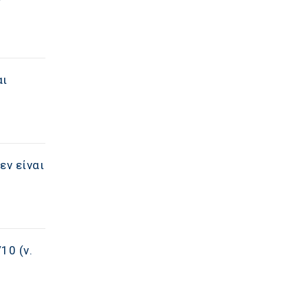
αι
εν είναι
10 (ν.