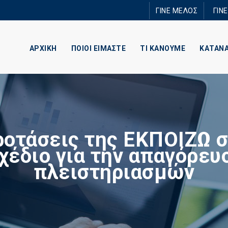
Παράκαμψη
ΓΙΝΕ ΜΕΛΟΣ
ΓΙΝ
προς το
κυρίως
περιεχόμενο
ΑΡΧΙΚΗ
ΠΟΙΟΙ ΕΙΜΑΣΤΕ
ΤΙ ΚΑΝΟΥΜΕ
ΚΑΤΑΝ
οτάσεις της ΕΚΠΟΙΖΩ 
χέδιο για την απαγόρευ
πλειστηριασμών