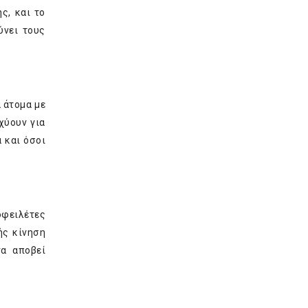
ς, και το
ύνει τους
α άτομα με
χύουν για
 και όσοι
οφειλέτες
ής κίνηση
να αποβεί