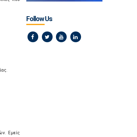
Follow Us
ίας.
ών. Εμείς