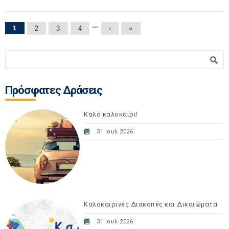
Σελίδες
…
1
2
3
4
›
»
Φόρμα αναζήτησης
Αναζήτηση
Πρόσφατες Δράσεις
Καλό καλοκαίρι!
31 Ιουλ 2026
Καλοκαιρινές Διακοπές και Δικαιώματα
31 Ιουλ 2026