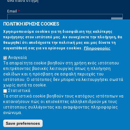
ανά πάσα στιγμή
Email
*
ΠΟΛΙΤΙΚΗ ΧΡΗΣΗΣ COOKIES
CAPTCHA
Χρησιμοποιούμε cookies για τη διασφάλιση της καλύτερης
This
περιήγησης στον ιστότοπό μας. Αν συνεχίσετε την πλοήγηση, θα
Επικοινωνία
question is
θεωρηθεί ότι αποδέχεστε την πολιτική μας και μας δίνετε τη
for testing
Πληροφορίες
συγκατάθεσή σας για να ορίσουμε cookies.
whether or
Στουρνάρη 17, Αθήνα 10683
not you are a
Αναγκαία
human visitor
Τα απαραίτητα cookie βοηθούν στη χρήση ενός ιστότοπου
2103304444
and to
επιτρέποντας βασικές λειτουργίες όπως η πλοήγηση
prevent
σελίδων και η πρόσβαση σε ασφαλή περιοχές του
info@ekpizo.gr
automated
ιστότοπου. Ο ιστότοπος δεν μπορεί να λειτουργήσει σωστά
spam
χωρίς αυτά τα cookie.
www.ekpizo.gr
submissions.
Στατιστικά
Τα στατιστικά cookie βοηθούν τους κατόχους ιστότοπων να
5+2
Δευ - Πεμ:
10:00 πμ - 2:00 μμ
κατανοήσουν πώς οι επισκέπτες αλληλεπιδρούν με τους
Σάβ - Κυρ:
Κλειστά
ιστότοπους συλλέγοντας και αναφέροντας πληροφορίες
ανώνυμα.
Save preferences