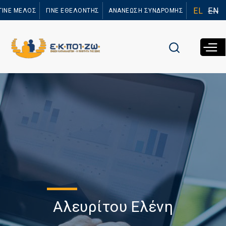
Παράκαμψη
EL
EN
ΓΙΝΕ ΜΕΛΟΣ
ΓΙΝΕ ΕΘΕΛΟΝΤΗΣ
ΑΝΑΝΕΩΣΗ ΣΥΝΔΡΟΜΗΣ
προς το
κυρίως
περιεχόμενο
Αλευρίτου Ελένη