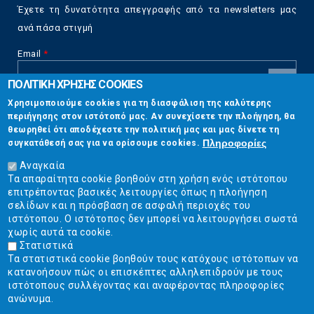
Έχετε τη δυνατότητα απεγγραφής από τα newsletters μας
ανά πάσα στιγμή
Email
*
ΠΟΛΙΤΙΚΗ ΧΡΗΣΗΣ COOKIES
CAPTCHA
Χρησιμοποιούμε cookies για τη διασφάλιση της καλύτερης
This
περιήγησης στον ιστότοπό μας. Αν συνεχίσετε την πλοήγηση, θα
Επικοινωνία
question is
θεωρηθεί ότι αποδέχεστε την πολιτική μας και μας δίνετε τη
for testing
Πληροφορίες
συγκατάθεσή σας για να ορίσουμε cookies.
whether or
Στουρνάρη 17, Αθήνα 10683
not you are a
Αναγκαία
human visitor
Τα απαραίτητα cookie βοηθούν στη χρήση ενός ιστότοπου
2103304444
and to
επιτρέποντας βασικές λειτουργίες όπως η πλοήγηση
prevent
σελίδων και η πρόσβαση σε ασφαλή περιοχές του
info@ekpizo.gr
automated
ιστότοπου. Ο ιστότοπος δεν μπορεί να λειτουργήσει σωστά
spam
χωρίς αυτά τα cookie.
www.ekpizo.gr
submissions.
Στατιστικά
Τα στατιστικά cookie βοηθούν τους κατόχους ιστότοπων να
5+2
Δευ - Πεμ:
10:00 πμ - 2:00 μμ
κατανοήσουν πώς οι επισκέπτες αλληλεπιδρούν με τους
Σάβ - Κυρ:
Κλειστά
ιστότοπους συλλέγοντας και αναφέροντας πληροφορίες
ανώνυμα.