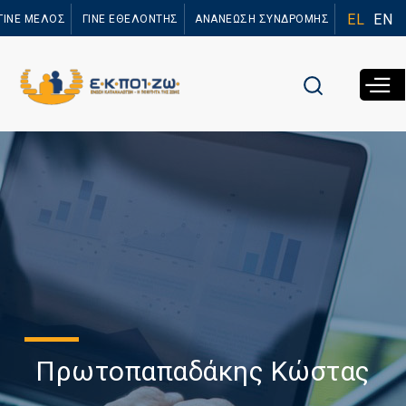
Παράκαμψη
EL
EN
ΓΙΝΕ ΜΕΛΟΣ
ΓΙΝΕ ΕΘΕΛΟΝΤΗΣ
ΑΝΑΝΕΩΣΗ ΣΥΝΔΡΟΜΗΣ
προς το
κυρίως
περιεχόμενο
Πρωτοπαπαδάκης Κώστας