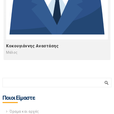
Κοκουγιάννης Αναστάσης
Μέλος
Φόρμα αναζήτησης
Αναζήτηση
Ποιοι Είμαστε
Όραμα και αρχές