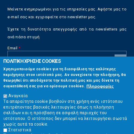
Μείνετε ενημερωμένοι για τις υπηρεσίες μας. Αφήστε μας το
e-mail σας και εγγραφείτε στο newsletter μας.
Έχετε τη δυνατότητα απεγγραφής από τα newsletters μας
ανά πάσα στιγμή
Email
*
ΠΟΛΙΤΙΚΗ ΧΡΗΣΗΣ COOKIES
CAPTCHA
Χρησιμοποιούμε cookies για τη διασφάλιση της καλύτερης
This
περιήγησης στον ιστότοπό μας. Αν συνεχίσετε την πλοήγηση, θα
Επικοινωνία
question is
θεωρηθεί ότι αποδέχεστε την πολιτική μας και μας δίνετε τη
for testing
Πληροφορίες
συγκατάθεσή σας για να ορίσουμε cookies.
whether or
Στουρνάρη 17, Αθήνα 10683
not you are a
Αναγκαία
human visitor
Τα απαραίτητα cookie βοηθούν στη χρήση ενός ιστότοπου
2103304444
and to
επιτρέποντας βασικές λειτουργίες όπως η πλοήγηση
prevent
σελίδων και η πρόσβαση σε ασφαλή περιοχές του
info@ekpizo.gr
automated
ιστότοπου. Ο ιστότοπος δεν μπορεί να λειτουργήσει σωστά
spam
χωρίς αυτά τα cookie.
www.ekpizo.gr
submissions.
Στατιστικά