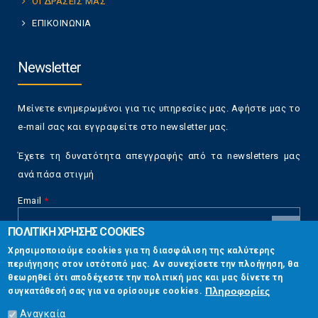
ΟΙ ΔΡΑΣΕΙΣ ΜΑΣ
ΕΠΙΚΟΙΝΩΝΙΑ
Newsletter
Μείνετε ενημερωμένοι για τις υπηρεσίες μας. Αφήστε μας το
e-mail σας και εγγραφείτε στο newsletter μας.
Έχετε τη δυνατότητα απεγγραφής από τα newsletters μας
ανά πάσα στιγμή
Email
*
ΠΟΛΙΤΙΚΗ ΧΡΗΣΗΣ COOKIES
CAPTCHA
Χρησιμοποιούμε cookies για τη διασφάλιση της καλύτερης
This
περιήγησης στον ιστότοπό μας. Αν συνεχίσετε την πλοήγηση, θα
Επικοινωνία
question is
θεωρηθεί ότι αποδέχεστε την πολιτική μας και μας δίνετε τη
for testing
Πληροφορίες
συγκατάθεσή σας για να ορίσουμε cookies.
whether or
Στουρνάρη 17, Αθήνα 10683
not you are a
Αναγκαία