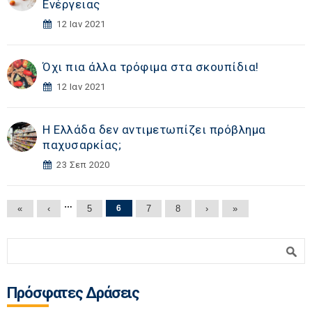
Ενέργειας
12 Ιαν 2021
Όχι πια άλλα τρόφιμα στα σκουπίδια!
12 Ιαν 2021
Η Ελλάδα δεν αντιμετωπίζει πρόβλημα
παχυσαρκίας;
23 Σεπ 2020
Σελίδες
…
«
‹
5
6
7
8
›
»
Φόρμα αναζήτησης
Αναζήτηση
Πρόσφατες Δράσεις