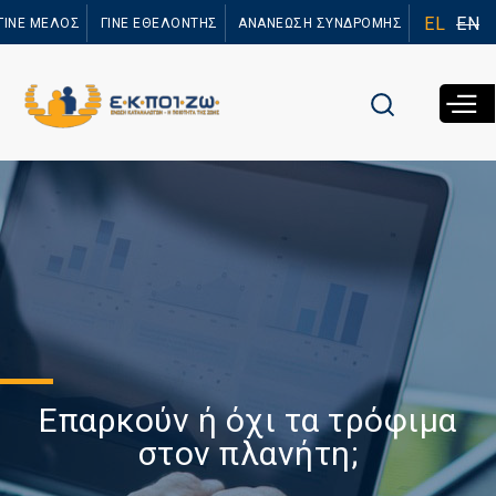
Παράκαμψη
EL
EN
ΓΙΝΕ ΜΕΛΟΣ
ΓΙΝΕ ΕΘΕΛΟΝΤΗΣ
ΑΝΑΝΕΩΣΗ ΣΥΝΔΡΟΜΗΣ
προς το
κυρίως
περιεχόμενο
Επαρκούν ή όχι τα τρόφιμα
στον πλανήτη;