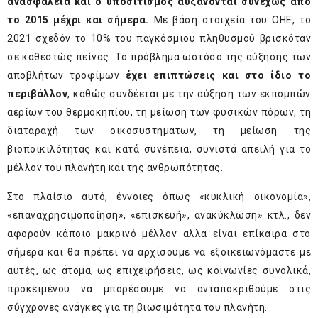
ανασφάλεια και ο υποσιτισμός αυξάνονται συνεχώς από
το 2015 μέχρι και σήμερα.
Με βάση στοιχεία του ΟΗΕ, το
2021 σχεδόν το 10% του παγκόσμιου πληθυσμού βρισκόταν
σε καθεστώς πείνας. Tο πρόβλημα ωστόσο της αύξησης των
αποβλήτων τροφίμων
έχει επιπτώσεις και στο ίδιο το
περιβάλλον
, καθώς συνδέεται με την αύξηση των εκπομπών
αερίων του θερμοκηπίου, τη μείωση των φυσικών πόρων, τη
διαταραχή των οικοσυστημάτων, τη μείωση της
βιοποικιλότητας και κατά συνέπεια, συνιστά απειλή για το
μέλλον του πλανήτη και της ανθρωπότητας.
Στο πλαίσιο αυτό, έννοιες όπως «κυκλική οικονομία»,
«επαναχρησιμοποίηση», «επισκευή», ανακύκλωση» κτλ., δεν
αφορούν κάποιο μακρινό μέλλον αλλά είναι επίκαιρα στο
σήμερα και θα πρέπει να αρχίσουμε να εξοικειωνόμαστε με
αυτές, ως άτομα, ως επιχειρήσεις, ως κοινωνίες συνολικά,
προκειμένου να μπορέσουμε να ανταποκριθούμε στις
σύγχρονες ανάγκες για τη βιωσιμότητα του πλανήτη.