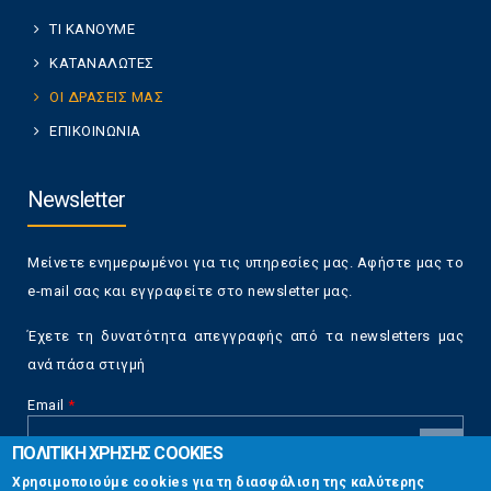
ΤΙ ΚΑΝΟΥΜΕ
ΚΑΤΑΝΑΛΩΤΕΣ
ΟΙ ΔΡΑΣΕΙΣ ΜΑΣ
ΕΠΙΚΟΙΝΩΝΙΑ
Newsletter
Μείνετε ενημερωμένοι για τις υπηρεσίες μας. Αφήστε μας το
e-mail σας και εγγραφείτε στο newsletter μας.
Έχετε τη δυνατότητα απεγγραφής από τα newsletters μας
ανά πάσα στιγμή
Email
*
ΠΟΛΙΤΙΚΗ ΧΡΗΣΗΣ COOKIES
CAPTCHA
Χρησιμοποιούμε cookies για τη διασφάλιση της καλύτερης