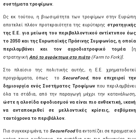
συστήματα τροφίμων.
Ως εκ τούτου, η βιωσιμότητα των τροφίμων στην Ευρώπη
αποτελεί πλέον προτεραιότητα της ευρύτερης
στρατηγικής
της Ε.Ε. για μείωση του περιβαλλοντικού αντίκτυπου
έως
το 2050 και της Ευρωπαϊκής Πράσινης Συμφωνίας, η οποία
περιλαμβάνει και τον
αγροδιατροφικό
τομέα
[η
στρατηγική
Από το αγρόκτημα στο πιάτο
(Farm to Fork)].
Στο πλαίσιο της πολιτικής αυτής, η Ε.Ε. χρηματοδοτεί
προγράμματα, όπως το
Secure
Food
,
που επιχειρεί την
δημιουργία ενός Συστήματος Τροφίμων
που περιλαμβάνει
όλα τα στάδια, από την παραγωγή μέχρι την κατανάλωση,
ώστε η αλυσίδα εφοδιασμού να είναι πιο ανθεκτική, ικανή
να ανταποκριθεί σε μελλοντικές κρίσεις, σεβόμενη
ταυτόχρονα το περιβάλλον.
Πιο συγκεκριμένα, το
Secure
Food
θα εντοπίζει σε πραγματικό
χρόνο τους κινδύνους, τα εμπόδια και τις αδυναμίες των