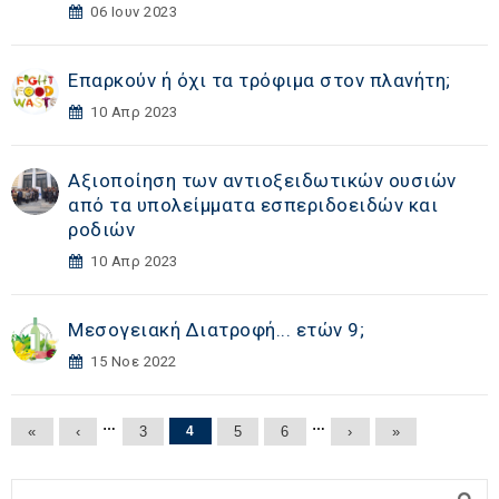
06 Ιουν 2023
Επαρκούν ή όχι τα τρόφιμα στον πλανήτη;
10 Απρ 2023
Αξιοποίηση των αντιοξειδωτικών ουσιών
από τα υπολείμματα εσπεριδοειδών και
ροδιών
10 Απρ 2023
Μεσογειακή Διατροφή... ετών 9;
15 Νοε 2022
Σελίδες
…
…
«
‹
3
4
5
6
›
»
Φόρμα αναζήτησης
Αναζήτηση