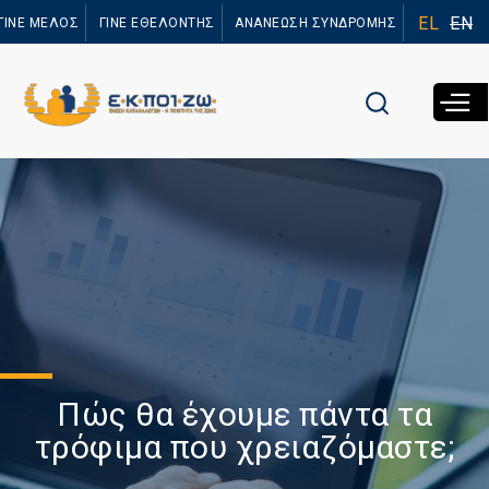
Παράκαμψη
EL
EN
ΓΙΝΕ ΜΕΛΟΣ
ΓΙΝΕ ΕΘΕΛΟΝΤΗΣ
ΑΝΑΝΕΩΣΗ ΣΥΝΔΡΟΜΗΣ
προς το
κυρίως
περιεχόμενο
Πώς θα έχουμε πάντα τα
τρόφιμα που χρειαζόμαστε;