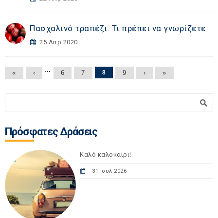
Πασχαλινό τραπέζι: Τι πρέπει να γνωρίζετε
25 Απρ 2020
Σελίδες
…
«
‹
6
7
8
9
›
»
Φόρμα αναζήτησης
Αναζήτηση
Πρόσφατες Δράσεις
Καλό καλοκαίρι!
31 Ιουλ 2026