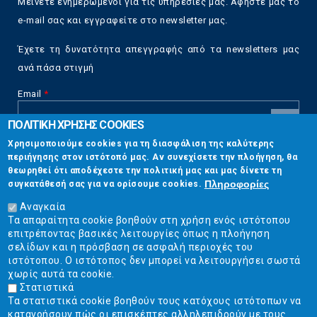
Μείνετε ενημερωμένοι για τις υπηρεσίες μας. Αφήστε μας το
e-mail σας και εγγραφείτε στο newsletter μας.
Έχετε τη δυνατότητα απεγγραφής από τα newsletters μας
ανά πάσα στιγμή
Email
*
ΠΟΛΙΤΙΚΗ ΧΡΗΣΗΣ COOKIES
CAPTCHA
Χρησιμοποιούμε cookies για τη διασφάλιση της καλύτερης
This
περιήγησης στον ιστότοπό μας. Αν συνεχίσετε την πλοήγηση, θα
Επικοινωνία
question is
θεωρηθεί ότι αποδέχεστε την πολιτική μας και μας δίνετε τη
for testing
Πληροφορίες
συγκατάθεσή σας για να ορίσουμε cookies.
whether or
Στουρνάρη 17, Αθήνα 10683
not you are a
Αναγκαία
human visitor
Τα απαραίτητα cookie βοηθούν στη χρήση ενός ιστότοπου
2103304444
and to
επιτρέποντας βασικές λειτουργίες όπως η πλοήγηση
prevent
σελίδων και η πρόσβαση σε ασφαλή περιοχές του
info@ekpizo.gr
automated
ιστότοπου. Ο ιστότοπος δεν μπορεί να λειτουργήσει σωστά
spam
χωρίς αυτά τα cookie.
www.ekpizo.gr
submissions.
Στατιστικά
Τα στατιστικά cookie βοηθούν τους κατόχους ιστότοπων να
5+2
Δευ - Πεμ:
10:00 πμ - 2:00 μμ
κατανοήσουν πώς οι επισκέπτες αλληλεπιδρούν με τους