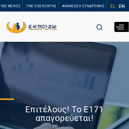
Παράκαμψη
EL
EN
ΓΙΝΕ ΜΕΛΟΣ
ΓΙΝΕ ΕΘΕΛΟΝΤΗΣ
ΑΝΑΝΕΩΣΗ ΣΥΝΔΡΟΜΗΣ
προς το
κυρίως
περιεχόμενο
Επιτέλους! Το Ε171
απαγορεύεται!