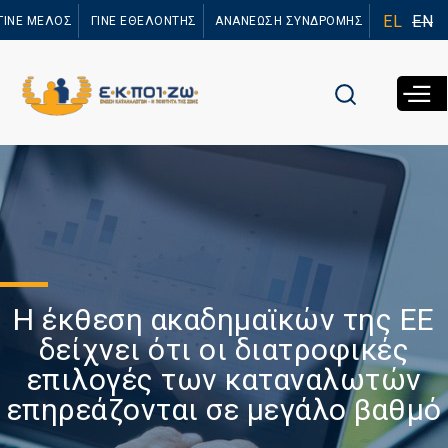
Παράκαμψη
EL
EN
ΓΙΝΕ ΜΕΛΟΣ
ΓΙΝΕ ΕΘΕΛΟΝΤΗΣ
ΑΝΑΝΕΩΣΗ ΣΥΝΔΡΟΜΗΣ
προς το
κυρίως
περιεχόμενο
Η έκθεση ακαδημαϊκών της ΕΕ
δείχνει ότι οι διατροφικές
επιλογές των καταναλωτών
επηρεάζονται σε μεγάλο βαθμό