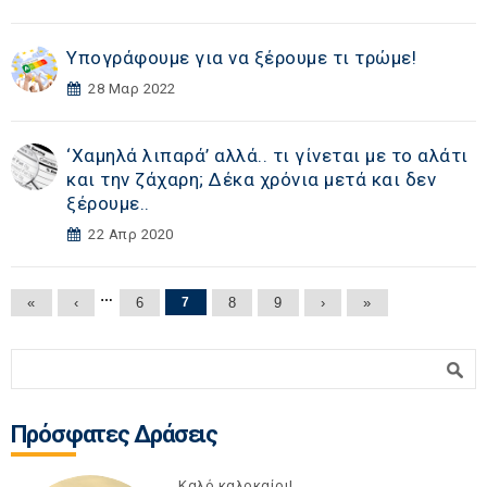
Υπογράφουμε για να ξέρουμε τι τρώμε!
28 Μαρ 2022
‘Χαμηλά λιπαρά’ αλλά.. τι γίνεται με το αλάτι
και την ζάχαρη; Δέκα χρόνια μετά και δεν
ξέρουμε..
22 Απρ 2020
Σελίδες
…
«
‹
6
7
8
9
›
»
Φόρμα αναζήτησης
Αναζήτηση
Πρόσφατες Δράσεις
Καλό καλοκαίρι!