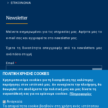
ΕΠΙΚΟΙΝΩΝΙΑ
Newsletter
Μείνετε ενημερωμένοι για τις υπηρεσίες μας. Αφήστε μας το
e-mail σας και εγγραφείτε στο newsletter μας.
Έχετε τη δυνατότητα απεγγραφής από τα newsletters μας
ανά πάσα στιγμή
Email
*
ΠΟΛΙΤΙΚΗ ΧΡΗΣΗΣ COOKIES
CAPTCHA
Χρησιμοποιούμε cookies για τη διασφάλιση της καλύτερης
This
περιήγησης στον ιστότοπό μας. Αν συνεχίσετε την πλοήγηση, θα
Επικοινωνία
question is
θεωρηθεί ότι αποδέχεστε την πολιτική μας και μας δίνετε τη
for testing
Πληροφορίες
συγκατάθεσή σας για να ορίσουμε cookies.
whether or
Στουρνάρη 17, Αθήνα 10683
not you are a
Αναγκαία
human visitor
Τα απαραίτητα cookie βοηθούν στη χρήση ενός ιστότοπου