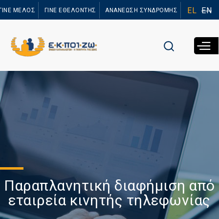
Παράκαμψη
EL
EN
ΓΙΝΕ ΜΕΛΟΣ
ΓΙΝΕ ΕΘΕΛΟΝΤΗΣ
ΑΝΑΝΕΩΣΗ ΣΥΝΔΡΟΜΗΣ
προς το
κυρίως
περιεχόμενο
Παραπλανητική διαφήμιση από
εταιρεία κινητής τηλεφωνίας