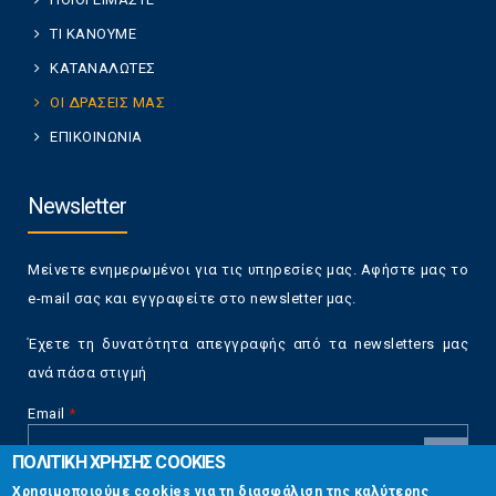
ΤΙ ΚΑΝΟΥΜΕ
ΚΑΤΑΝΑΛΩΤΕΣ
ΟΙ ΔΡΑΣΕΙΣ ΜΑΣ
ΕΠΙΚΟΙΝΩΝΙΑ
Newsletter
Μείνετε ενημερωμένοι για τις υπηρεσίες μας. Αφήστε μας το
e-mail σας και εγγραφείτε στο newsletter μας.
Έχετε τη δυνατότητα απεγγραφής από τα newsletters μας
ανά πάσα στιγμή
Email
*
ΠΟΛΙΤΙΚΗ ΧΡΗΣΗΣ COOKIES
CAPTCHA
Χρησιμοποιούμε cookies για τη διασφάλιση της καλύτερης