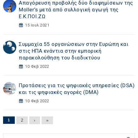
Απαγόρευση προβολής δύο διαφημίσεων της
Moller’s μετά από συλλογική αγωγή της
Ε.Κ.ΠΟΙ.ΖΩ
15 Ιουλ 2021
Συμμαχία 55 οργανώσεων στην Ευρώπη και
στις ΗΠΑ ενάντια στην εμπορική
παρακολούθηση του διαδικτύου
10 Φεβ 2022
Προτάσεις για τις ψηφιακές υπηρεσίες (DSA)
και τις ψηφιακές αγορές (DΜA)
10 Φεβ 2022
Σελίδες
1
2
›
»
Αναζήτηση