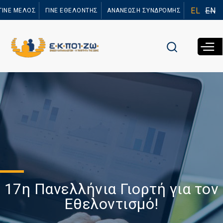
Παράκαμψη
EL
EN
ΓΙΝΕ ΜΕΛΟΣ
ΓΙΝΕ ΕΘΕΛΟΝΤΗΣ
ΑΝΑΝΕΩΣΗ ΣΥΝΔΡΟΜΗΣ
προς το
κυρίως
περιεχόμενο
17η Πανελλήνια Γιορτή για τον
Εθελοντισμό!