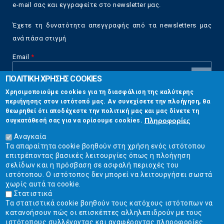
e-mail σας και εγγραφείτε στο newsletter μας.
Έχετε τη δυνατότητα απεγγραφής από τα newsletters μας
ανά πάσα στιγμή
Email
*
ΠΟΛΙΤΙΚΗ ΧΡΗΣΗΣ COOKIES
CAPTCHA
Χρησιμοποιούμε cookies για τη διασφάλιση της καλύτερης
This
περιήγησης στον ιστότοπό μας. Αν συνεχίσετε την πλοήγηση, θα
Επικοινωνία
question is
θεωρηθεί ότι αποδέχεστε την πολιτική μας και μας δίνετε τη
for testing
Πληροφορίες
συγκατάθεσή σας για να ορίσουμε cookies.
whether or
Στουρνάρη 17, Αθήνα 10683
not you are a
Αναγκαία
human visitor
Τα απαραίτητα cookie βοηθούν στη χρήση ενός ιστότοπου
2103304444
and to
επιτρέποντας βασικές λειτουργίες όπως η πλοήγηση
prevent
σελίδων και η πρόσβαση σε ασφαλή περιοχές του
info@ekpizo.gr
automated
ιστότοπου. Ο ιστότοπος δεν μπορεί να λειτουργήσει σωστά
spam
χωρίς αυτά τα cookie.
www.ekpizo.gr
submissions.
Στατιστικά
Τα στατιστικά cookie βοηθούν τους κατόχους ιστότοπων να
5+2
Δευ - Πεμ:
10:00 πμ - 2:00 μμ
κατανοήσουν πώς οι επισκέπτες αλληλεπιδρούν με τους
Σάβ - Κυρ:
Κλειστά
ιστότοπους συλλέγοντας και αναφέροντας πληροφορίες