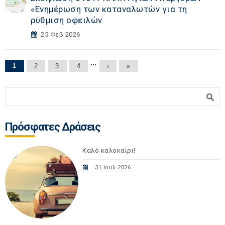
«Eνημέρωση των καταναλωτών για τη
ρύθμιση οφειλών
25 Φεβ 2026
Σελίδες
…
1
2
3
4
›
»
Φόρμα αναζήτησης
Αναζήτηση
Πρόσφατες Δράσεις
Καλό καλοκαίρι!
31 Ιουλ 2026