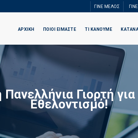
Παράκαμψη
ΓΙΝΕ ΜΕΛΟΣ
ΓΙΝ
προς το
κυρίως
περιεχόμενο
ΑΡΧΙΚΗ
ΠΟΙΟΙ ΕΙΜΑΣΤΕ
ΤΙ ΚΑΝΟΥΜΕ
ΚΑΤΑΝ
 Πανελλήνια Γιορτή για
Εθελοντισμό!