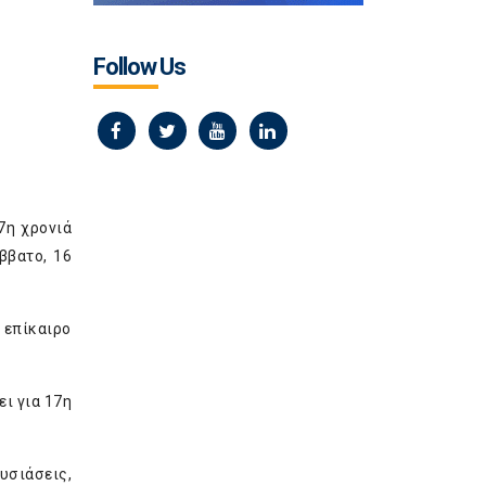
Follow Us
7η χρονιά
ββατο, 16
 επίκαιρο
ι για 17
η
σιάσεις,