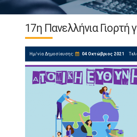
17η Πανελλήνια Γιορτή γ
Ημ/νία Δημοσίευσης:
04 Οκτώβριος 2021
Τελ