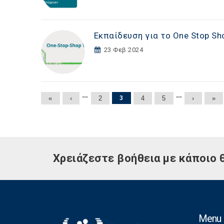
Εκπαίδευση για το One Stop Sh
23 Φεβ 2024
Σελίδες
…
…
«
‹
2
3
4
5
›
»
Χρειάζεστε βοήθεια με κάποιο 
Menu