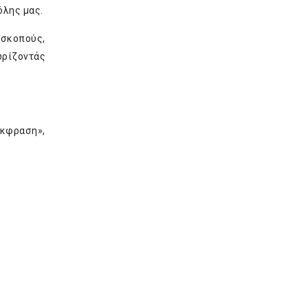
όλης μας.
 σκοπούς,
ωρίζοντάς
κφραση»,