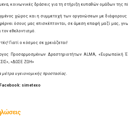
μενα, κοινωνικές δράσεις για τη στήριξη ευπαθών ομάδων της π
λεγμένος χώρος και η συμμετοχή των οργανώσεων με διάφορους
 φέρνει όσους μας επισκέπτονται, σε άμεση επαφή μαζί μας, γν
α τον εθελοντισμό.
ές! Γιατί ο κόσμος σε χρειάζεται!
λογος Προσαρμοσμένων Δραστηριοτήτων ALMA, «Ευρωπαϊκή Έ
ΑΣΙΣ», «ΔΩΣΕ ΖΩΗ»
α μέτρα υγειονομικής προστασίας.
Facebook: simetexo
ηλώσεις