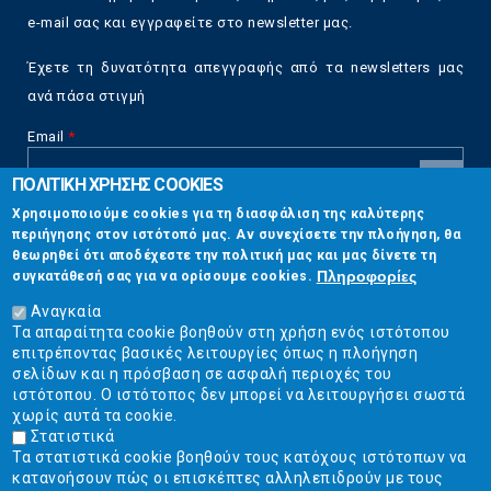
e-mail σας και εγγραφείτε στο newsletter μας.
Έχετε τη δυνατότητα απεγγραφής από τα newsletters μας
ανά πάσα στιγμή
Email
*
ΠΟΛΙΤΙΚΗ ΧΡΗΣΗΣ COOKIES
CAPTCHA
Χρησιμοποιούμε cookies για τη διασφάλιση της καλύτερης
This
περιήγησης στον ιστότοπό μας. Αν συνεχίσετε την πλοήγηση, θα
Επικοινωνία
question is
θεωρηθεί ότι αποδέχεστε την πολιτική μας και μας δίνετε τη
for testing
Πληροφορίες
συγκατάθεσή σας για να ορίσουμε cookies.
whether or
Στουρνάρη 17, Αθήνα 10683
not you are a
Αναγκαία
human visitor
Τα απαραίτητα cookie βοηθούν στη χρήση ενός ιστότοπου
2103304444
and to
επιτρέποντας βασικές λειτουργίες όπως η πλοήγηση
prevent
σελίδων και η πρόσβαση σε ασφαλή περιοχές του
info@ekpizo.gr
automated
ιστότοπου. Ο ιστότοπος δεν μπορεί να λειτουργήσει σωστά
spam
χωρίς αυτά τα cookie.
www.ekpizo.gr
submissions.
Στατιστικά
Τα στατιστικά cookie βοηθούν τους κατόχους ιστότοπων να
5+2
Δευ - Πεμ:
10:00 πμ - 2:00 μμ
κατανοήσουν πώς οι επισκέπτες αλληλεπιδρούν με τους