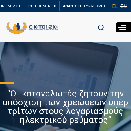
Παράκαμψη
EL
EN
ΓΙΝΕ ΜΕΛΟΣ
ΓΙΝΕ ΕΘΕΛΟΝΤΗΣ
ΑΝΑΝΕΩΣΗ ΣΥΝΔΡΟΜΗΣ
προς το
κυρίως
περιεχόμενο
“Οι καταναλωτές ζητούν την
απόσχιση των χρεώσεων υπέρ
τρίτων στους λογαριασμούς
ηλεκτρικού ρεύματος”