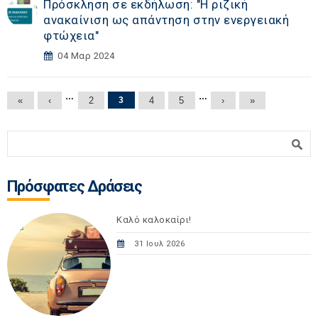
Πρόσκληση σε εκδήλωση: "Η ριζική
ανακαίνιση ως απάντηση στην ενεργειακή
φτώχεια"
04 Μαρ 2024
Σελίδες
…
…
«
‹
2
3
4
5
›
»
Φόρμα αναζήτησης
Αναζήτηση
Πρόσφατες Δράσεις
Καλό καλοκαίρι!
31 Ιουλ 2026