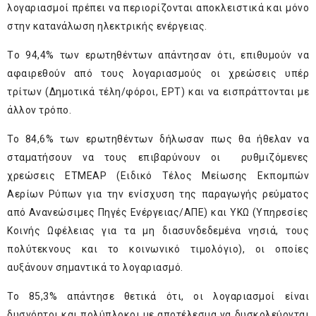
λογαριασμοί πρέπει να περιορίζονται αποκλειστικά και μόνο
στην κατανάλωση ηλεκτρικής ενέργειας.
Tο 94,4% των ερωτηθέντων απάντησαν ότι, επιθυμούν να
αφαιρεθούν από τους λογαριασμούς οι χρεώσεις υπέρ
τρίτων (Δημοτικά τέλη/φόροι, ΕΡΤ) και να εισπράττονται με
άλλον τρόπο.
Το 84,6% των ερωτηθέντων δήλωσαν πως θα ήθελαν να
σταματήσουν να τους επιβαρύνουν οι ρυθμιζόμενες
χρεώσεις ΕΤΜΕΑΡ (Ειδικό Τέλος Μείωσης Εκπομπών
Αερίων Ρύπων για την ενίσχυση της παραγωγής ρεύματος
από Ανανεώσιμες Πηγές Ενέργειας/ΑΠΕ) και ΥΚΩ (Υπηρεσίες
Κοινής Ωφέλειας για τα μη διασυνδεδεμένα νησιά, τους
πολύτεκνους και το κοινωνικό τιμολόγιο), οι οποίες
αυξάνουν σημαντικά το λογαριασμό.
Το 85,3% απάντησε θετικά ότι, οι λογαριασμοί είναι
δυσνόητοι και πολύπλοκοι με αποτέλεσμα να δυσκολεύονται