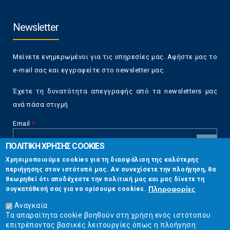
Newsletter
Μείνετε ενημερωμένοι για τις υπηρεσίες μας. Αφήστε μας το
e-mail σας και εγγραφείτε στο newsletter μας.
Έχετε τη δυνατότητα απεγγραφής από τα newsletters μας
ανά πάσα στιγμή
Email
*
ΠΟΛΙΤΙΚΗ ΧΡΗΣΗΣ COOKIES
CAPTCHA
Χρησιμοποιούμε cookies για τη διασφάλιση της καλύτερης
This
περιήγησης στον ιστότοπό μας. Αν συνεχίσετε την πλοήγηση, θα
Επικοινωνία
question is
θεωρηθεί ότι αποδέχεστε την πολιτική μας και μας δίνετε τη
for testing
Πληροφορίες
συγκατάθεσή σας για να ορίσουμε cookies.
whether or
Στουρνάρη 17, Αθήνα 10683
not you are a
Αναγκαία
human visitor
Τα απαραίτητα cookie βοηθούν στη χρήση ενός ιστότοπου
2103304444
and to
επιτρέποντας βασικές λειτουργίες όπως η πλοήγηση