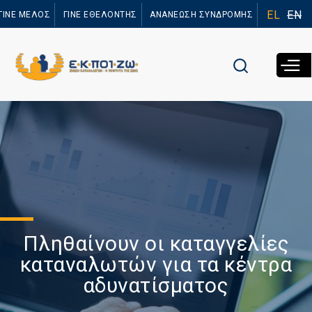
Παράκαμψη
EL
EN
ΓΙΝΕ ΜΕΛΟΣ
ΓΙΝΕ ΕΘΕΛΟΝΤΗΣ
ΑΝΑΝΕΩΣΗ ΣΥΝΔΡΟΜΗΣ
προς το
κυρίως
περιεχόμενο
Πληθαίνουν οι καταγγελίες
καταναλωτών για τα κέντρα
αδυνατίσματος