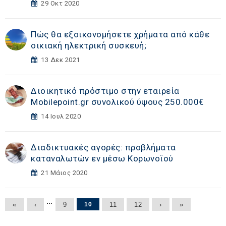
29 Οκτ 2020
Πώς θα εξοικονομήσετε χρήματα από κάθε
οικιακή ηλεκτρική συσκευή;
13 Δεκ 2021
Διοικητικό πρόστιμο στην εταιρεία
Mobilepoint.gr συνολικού ύψους 250.000€
14 Ιουλ 2020
Διαδικτυακές αγορές: προβλήματα
καταναλωτών εν μέσω Κορωνοϊού
21 Μάιος 2020
Σελίδες
…
«
‹
9
10
11
12
›
»