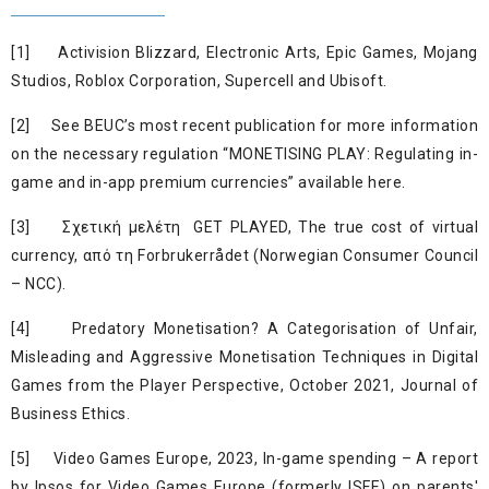
[1]
Activision Blizzard, Electronic Arts, Epic Games, Mojang
Studios, Roblox Corporation, Supercell and Ubisoft.
[2]
See BEUC’s most
recent publication
for more information
on the necessary regulation “MONETISING PLAY: Regulating in-
game and in-app premium currencies” available
here
.
[3]
Σχετική μελέτη
GET PLAYED, The true cost of virtual
currency
, από τη Forbrukerrådet (Norwegian Consumer Council
– NCC).
[4]
Predatory Monetisation? A Categorisation of Unfair,
Misleading and Aggressive Monetisation Techniques in Digital
Games from the Player Perspective, October 2021, Journal of
Business Ethics.
[5]
Video Games Europe
, 2023, In-game spending – A report
by Ipsos for Video Games Europe (formerly ISFE) on parents'