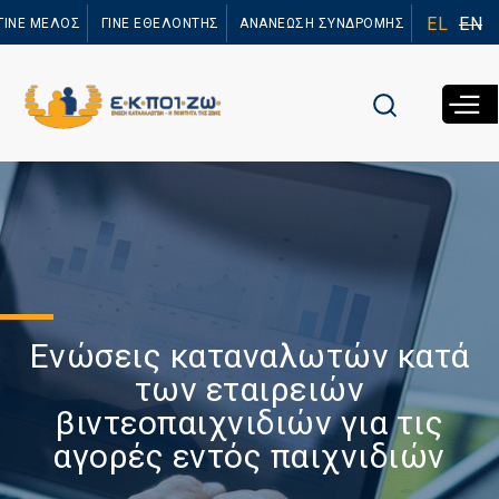
Παράκαμψη
EL
EN
ΓΙΝΕ ΜΕΛΟΣ
ΓΙΝΕ ΕΘΕΛΟΝΤΗΣ
ΑΝΑΝΕΩΣΗ ΣΥΝΔΡΟΜΗΣ
προς το
κυρίως
περιεχόμενο
Ενώσεις καταναλωτών κατά
των εταιρειών
βιντεοπαιχνιδιών για τις
αγορές εντός παιχνιδιών