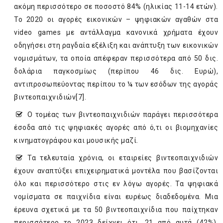
ακόμη περισσότερο σε ποσοστό 84% (ηλικίας 11-14 ετών).
Το 2020 οι αγορές εικονικών – ψηφιακών αγαθών στα
video games με αντάλλαγμα κανονικά χρήματα έχουν
οδηγήσει στη ραγδαία εξέλιξη και ανάπτυξη των εικονικών
νομισμάτων, τα οποία απέφεραν περισσότερα από 50 δις.
δολάρια παγκοσμίως (περίπου 46 δις. Ευρώ),
αντιπροσωπεύοντας περίπου το ¼ των εσόδων της αγοράς
βιντεοπαιχνιδιών
[7]
.
Ο τομέας των βιντεοπαιχνιδιών παράγει περισσότερα
έσοδα από τις ψηφιακές αγορές από ό,τι οι βιομηχανίες
κινηματογράφου και μουσικής μαζί.
Τα τελευταία χρόνια, οι εταιρείες βιντεοπαιχνιδιών
έχουν αναπτύξει επιχειρηματικά μοντέλα που βασίζονται
όλο και περισσότερο στις εν λόγω αγορές. Τα ψηφιακά
νομίσματα σε παιχνίδια είναι ευρέως διαδεδομένα. Μια
έρευνα σχετικά με τα 50 βιντεοπαιχνίδια που παίχτηκαν
περισσότερο το 2023 δείχνει ότι, 21 από αυτά (42%),