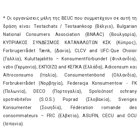
* Οι οργανώσεις μέλη της BEUC που συμμετέχουν σε αυτή τη
δράση είναι: Testachats / Testaankoop (Βέλγιο), Bulgarian
National Consumers Association (BNAAC) (Βουλγαρία),
ΚΥΠΡΙΑΚΟΣ ΣΥΝΔΕΣΜΟΣ ΚΑΤΑΝΑΛΩΤΩΝ ΚΣΚ (Κύπρος),
Forbrugerrådet Tænk, (Δανία), CLCV and UFC-Que Choisir
(Γαλλία), Kuluttajaliitto – Konsumentförbundet (Φινλανδία),
vzbv (Γερμανία), ΕΚΠΟΙΖΩ and ΚΕΠΚΑ (Ελλάδα), Adiconsum και
Altroconsumo (Ιταλία), Consumentenbond (Ολλανδία),
Forbrukerrådet (Νορβηγία), Federacja Konsumentow - FK
(Πολωνία), DECO (Πορτογαλία), Spoločnosť ochrany
spotrebiteľov (S.O.S.) Poprad (Σλοβακία), Sveriges
Konsumenter (Σουηδία), Fédération romande des
consommateurs – FRC (Ελβετία), ASUFIN, CECU and OCU
(Ισπανία).