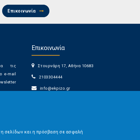
Επικοινωνία
Επικοινωνία
ια τις
Στουρνάρη 17, Αθήνα 10683
ο e-mail
2103304444
sletter
info@ekpizo.gr
www.ekpizo.gr
γγραφής
Δευ - Πεμ:
10:00 πμ - 2:00 μμ
νά πάσα
Σάβ - Κυρ:
Κλειστά
ση σελίδων και η πρόσβαση σε ασφαλή