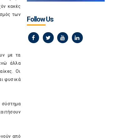
χόν κακές
ισμός των
Follow Us
υν με τα
ενώ άλλα
αίκες. Οι
αι φυσικά
α σύστημα
παιτήσουν
ρνούν από