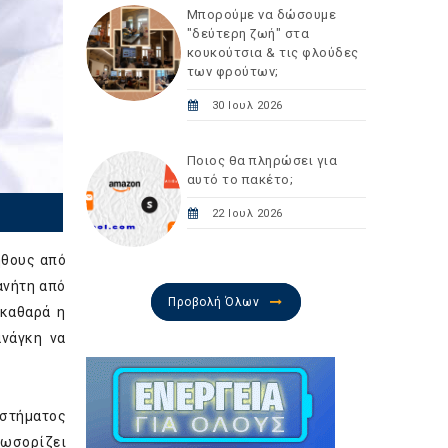
Μπορούμε να δώσουμε
"δεύτερη ζωή" στα
κουκούτσια & τις φλούδες
των φρούτων;
30 Ιουλ 2026
Ποιος θα πληρώσει για
αυτό το πακέτο;
22 Ιουλ 2026
ήθους από
ανήτη από
Προβολή Όλων
 καθαρά η
νάγκη να
υστήματος
λωσορίζει