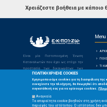
Χρειάζεστε βοήθεια με κάποιο 
Menu
ΑΡΧ
Είναι μία Πιστοποιημένη Ένωση
ΠΟΙΟ
Καταναλωτών που έχει ως στόχο την
ΤΙ 
προστασία των δικαιωμάτων των
ΠΟΛΙΤΙΚΗ ΧΡΗΣΗΣ COOKIES
ΚΑΤ
καταναλωτών και την βελτίωση της
Χρησιμοποιούμε cookies για τη διασφάλιση της 
ποιότητας της ζωής τους.
ΟΙ Δ
συνεχίσετε την πλοήγηση, θα θεωρηθεί ότι αποδέ
ΕΠΙΚ
Πληρ
συγκατάθεσή σας για να ορίσουμε cookies.
Αναγκαία
Τα απαραίτητα cookie βοηθούν στη χρήση εν
περιοχές του ιστότοπου. Ο ιστότοπος δεν μπ