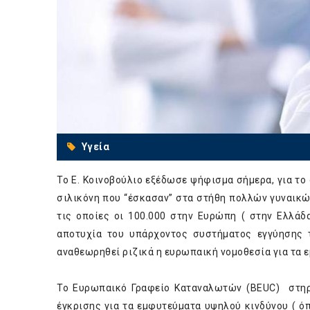
Υγεία
Το Ε. Κοινοβούλιο εξέδωσε ψήφισμα σήμερα, για το
σιλικόνη που “έσκασαν” στα στήθη πολλών γυναικώ
τις οποίες οι 100.000 στην Ευρώπη ( στην Ελλάδ
αποτυχία του υπάρχοντος συστήματος εγγύησης 
αναθεωρηθεί ριζικά η ευρωπαική νομοθεσία για τα 
Το Ευρωπαικό Γραφείο Καταναλωτών (BEUC) στηρί
έγκρισης για τα εμφυτεύματα υψηλού κινδύνου ( ό