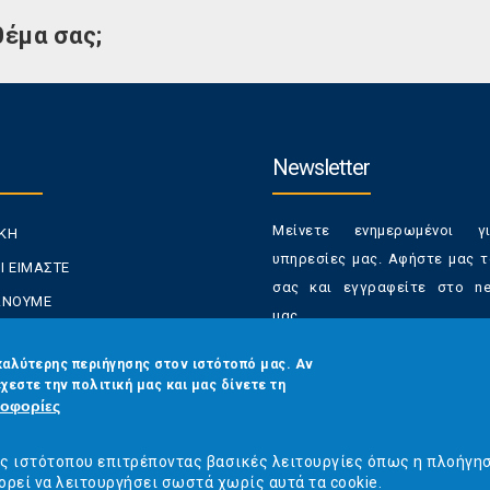
θέμα σας;
Newsletter
Μείνετε ενημερωμένοι γ
ΙΚΗ
υπηρεσίες μας. Αφήστε μας τ
Ι ΕΙΜΑΣΤΕ
σας και εγγραφείτε στο new
ΚΑΝΟΥΜΕ
μας.
ΑΝΑΛΩΤΕΣ
Έχετε τη δυνατότητα απε
καλύτερης περιήγησης στον ιστότοπό μας. Αν
ΡΑΣΕΙΣ ΜΑΣ
χεστε την πολιτική μας και μας δίνετε τη
από τα newsletters μας α
ΟΙΝΩΝΙΑ
οφορίες
στιγμή
Email
*
ός ιστότοπου επιτρέποντας βασικές λειτουργίες όπως η πλοήγη
ορεί να λειτουργήσει σωστά χωρίς αυτά τα cookie.