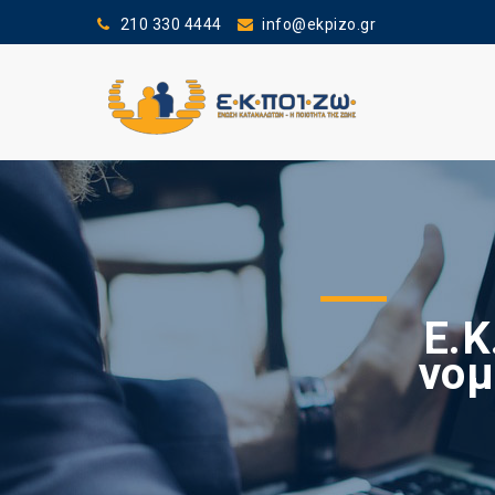
210 330 4444
info@ekpizo.gr
Ε.Κ
νομ