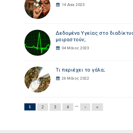
14 Δεκ 2023
Δεδομένα Υγείας στο διαδίκτυο
μοιραστούν;
04 Μάιος 2023
Τι περιέχει το γάλα;
26 Μάιος 2022
Σελίδες
…
1
2
3
4
›
»