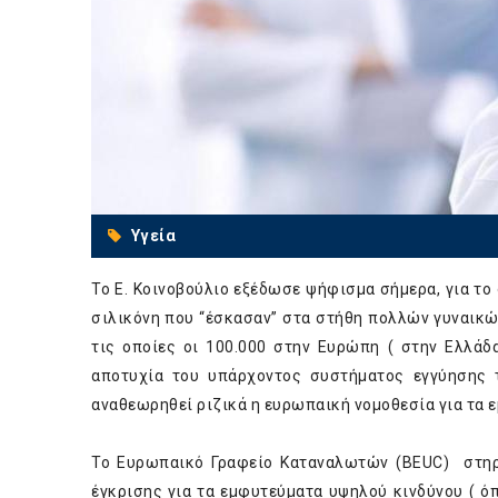
Υγεία
Το Ε. Κοινοβούλιο εξέδωσε ψήφισμα σήμερα, για το
σιλικόνη που “έσκασαν” στα στήθη πολλών γυναικώ
τις οποίες οι 100.000 στην Ευρώπη ( στην Ελλάδ
αποτυχία του υπάρχοντος συστήματος εγγύησης 
αναθεωρηθεί ριζικά η ευρωπαική νομοθεσία για τα 
Το Ευρωπαικό Γραφείο Καταναλωτών (BEUC) στηρί
έγκρισης για τα εμφυτεύματα υψηλού κινδύνου ( ό