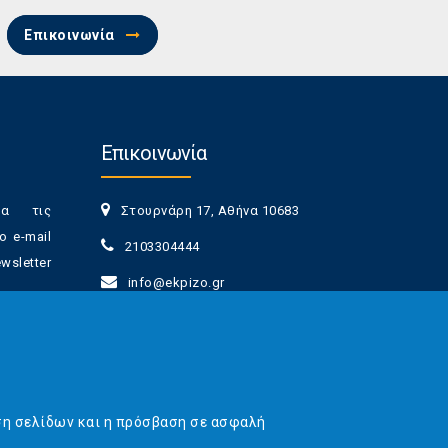
Επικοινωνία
Επικοινωνία
ια τις
Στουρνάρη 17, Αθήνα 10683
ο e-mail
2103304444
sletter
info@ekpizo.gr
www.ekpizo.gr
γγραφής
Δευ - Πεμ:
10:00 πμ - 2:00 μμ
νά πάσα
Σάβ - Κυρ:
Κλειστά
ση σελίδων και η πρόσβαση σε ασφαλή