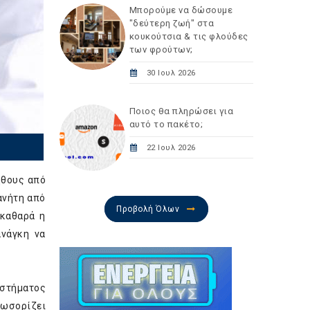
Μπορούμε να δώσουμε
"δεύτερη ζωή" στα
κουκούτσια & τις φλούδες
των φρούτων;
30 Ιουλ 2026
Ποιος θα πληρώσει για
αυτό το πακέτο;
22 Ιουλ 2026
ήθους από
ανήτη από
Προβολή Όλων
 καθαρά η
νάγκη να
υστήματος
λωσορίζει