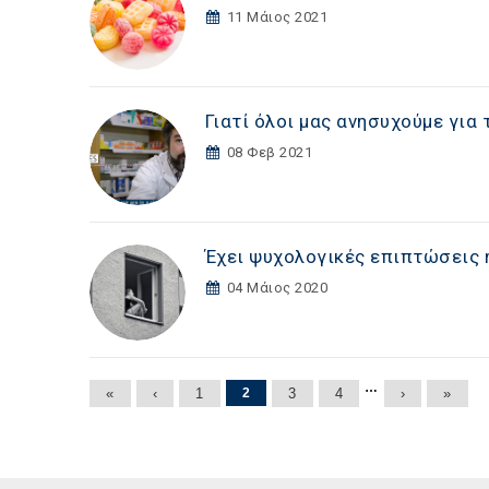
11 Μάιος 2021
Γιατί όλοι μας ανησυχούμε για
08 Φεβ 2021
Έχει ψυχολογικές επιπτώσεις η
04 Μάιος 2020
Σελίδες
…
«
‹
1
2
3
4
›
»