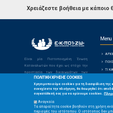
Χρειάζεστε βοήθεια με κάποιο 
Menu
ΑΡΧ
Είναι μία Πιστοποιημένη Ένωση
ΠΟΙΟ
Καταναλωτών που έχει ως στόχο την
ΤΙ 
προστασία των δικαιωμάτων των
ΠΟΛΙΤΙΚΗ ΧΡΗΣΗΣ COOKIES
ΚΑΤ
καταναλωτών και την βελτίωση της
Χρησιμοποιούμε cookies για τη διασφάλιση της 
ποιότητας της ζωής τους.
ΟΙ Δ
συνεχίσετε την πλοήγηση, θα θεωρηθεί ότι αποδέ
ΕΠΙΚ
Πληρ
συγκατάθεσή σας για να ορίσουμε cookies.
Αναγκαία
Τα απαραίτητα cookie βοηθούν στη χρήση εν
περιοχές του ιστότοπου. Ο ιστότοπος δεν μπ