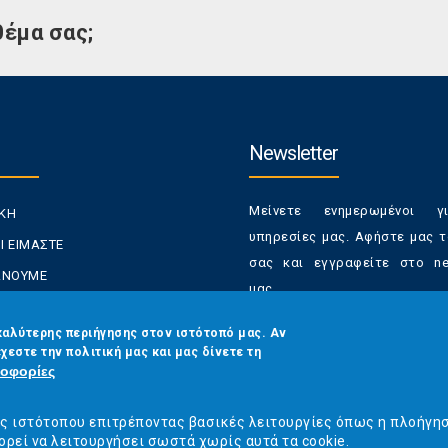
θέμα σας;
Newsletter
Μείνετε ενημερωμένοι γ
ΙΚΗ
υπηρεσίες μας. Αφήστε μας τ
Ι ΕΙΜΑΣΤΕ
σας και εγγραφείτε στο new
ΚΑΝΟΥΜΕ
μας.
ΑΝΑΛΩΤΕΣ
Έχετε τη δυνατότητα απε
καλύτερης περιήγησης στον ιστότοπό μας. Αν
ΡΑΣΕΙΣ ΜΑΣ
χεστε την πολιτική μας και μας δίνετε τη
από τα newsletters μας α
ΟΙΝΩΝΙΑ
οφορίες
στιγμή
Email
*
ός ιστότοπου επιτρέποντας βασικές λειτουργίες όπως η πλοήγη
ορεί να λειτουργήσει σωστά χωρίς αυτά τα cookie.