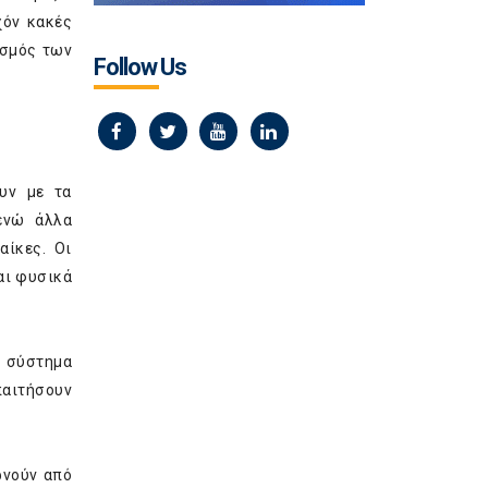
χόν κακές
ισμός των
Follow Us
υν με τα
ενώ άλλα
αίκες. Οι
αι φυσικά
α σύστημα
παιτήσουν
ρνούν από