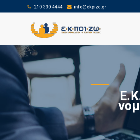
210 330 4444
info@ekpizo.gr
Ε.Κ
νομ