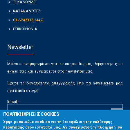
ΤΙ ΚΑΝΟΥΜΕ
ΚΑΤΑΝΑΛΩΤΕΣ
ΟΙ ΔΡΑΣΕΙΣ ΜΑΣ
ΕΠΙΚΟΙΝΩΝΙΑ
Newsletter
Μείνετε ενημερωμένοι για τις υπηρεσίες μας. Αφήστε μας το
e-mail σας και εγγραφείτε στο newsletter μας.
Έχετε τη δυνατότητα απεγγραφής από τα newsletters μας
ανά πάσα στιγμή
Email
*
ΠΟΛΙΤΙΚΗ ΧΡΗΣΗΣ COOKIES
CAPTCHA
Χρησιμοποιούμε cookies για τη διασφάλιση της καλύτερης
This
περιήγησης στον ιστότοπό μας. Αν συνεχίσετε την πλοήγηση, θα
Επικοινωνία