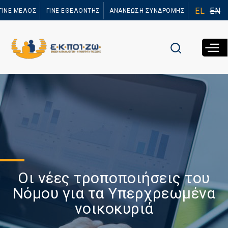
Παράκαμψη
EL
EN
ΓΙΝΕ ΜΕΛΟΣ
ΓΙΝΕ ΕΘΕΛΟΝΤΗΣ
ΑΝΑΝΕΩΣΗ ΣΥΝΔΡΟΜΗΣ
προς το
κυρίως
περιεχόμενο
Οι νέες τροποποιήσεις του
Νόμου για τα Υπερχρεωμένα
νοικοκυριά