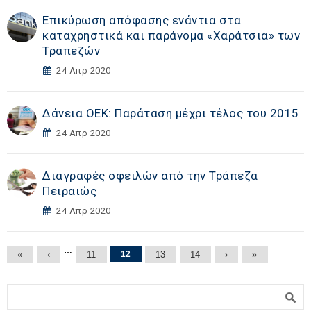
Επικύρωση απόφασης ενάντια στα
καταχρηστικά και παράνομα «Χαράτσια» των
Τραπεζών
24 Απρ 2020
Δάνεια ΟΕΚ: Παράταση μέχρι τέλος του 2015
24 Απρ 2020
Διαγραφές οφειλών από την Τράπεζα
Πειραιώς
24 Απρ 2020
Σελίδες
…
«
‹
11
12
13
14
›
»
Φόρμα αναζήτησης
Αναζήτηση