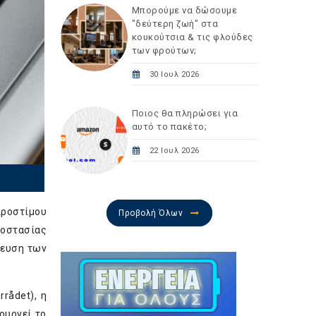
Μπορούμε να δώσουμε
"δεύτερη ζωή" στα
κουκούτσια & τις φλούδες
των φρούτων;
30 Ιουλ 2026
Ποιος θα πληρώσει για
αυτό το πακέτο;
22 Ιουλ 2026
προστίμου
Προβολή Όλων
ροστασίας
λευση των
rådet), η
ουργεί το