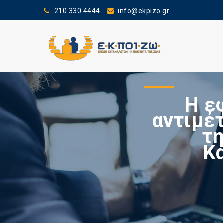
210 330 4444
info@ekpizo.gr
Η ε
αντιμέ
τη
Κ