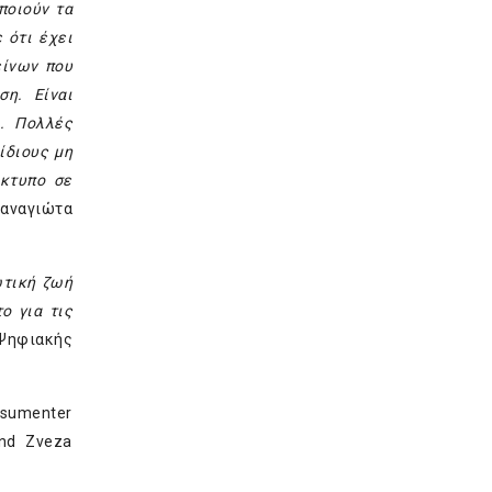
ποιούν τα
 ότι έχει
είνων που
η. Είναι
α. Πολλές
ίδιους μη
ίκτυπο σε
Παναγιώτα
ωτική ζωή
ο για τις
 Ψηφιακής
nsumenter
and Zveza