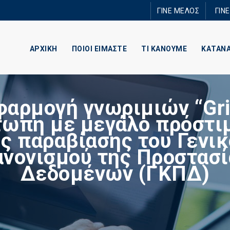
Παράκαμψη
ΓΙΝΕ ΜΕΛΟΣ
ΓΙΝ
προς το
κυρίως
περιεχόμενο
ΑΡΧΙΚΗ
ΠΟΙΟΙ ΕΙΜΑΣΤΕ
ΤΙ ΚΑΝΟΥΜΕ
ΚΑΤΑΝ
φαρμογή γνωριμιών “Gri
τωπη με μεγάλο πρόστι
ς παραβίασης του Γενι
ανονισμού της Προστασί
Δεδομένων (ΓΚΠΔ)