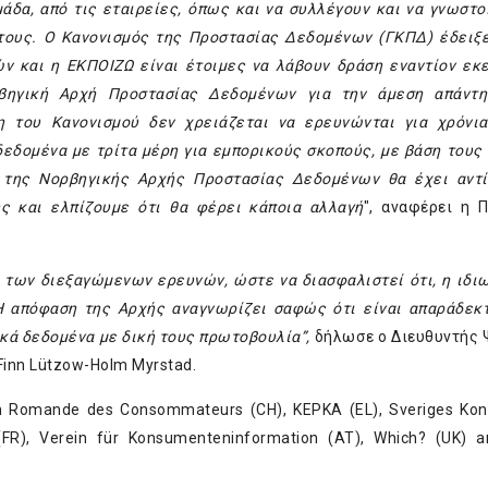
άδα, από τις εταιρείες, όπως και να συλλέγουν και να γνωστο
τους. Ο Κανονισμός της Προστασίας Δεδομένων (ΓΚΠΔ) έδειξε
 και η ΕΚΠΟΙΖΩ είναι έτοιμες να λάβουν δράση εναντίον εκ
βηγική Αρχή Προστασίας Δεδομένων για την άμεση απάντησ
ση του Κανονισμού δεν χρειάζεται να ερευνώνται για χρόνι
εδομένα με τρίτα μέρη για εμπορικούς σκοπούς, με βάση τους 
 της Νορβηγικής Αρχής Προστασίας Δεδομένων θα έχει αντ
ς και ελπίζουμε ότι θα φέρει κάποια αλλαγή
", αναφέρει η 
 των διεξαγώμενων ερευνών, ώστε να διασφαλιστεί ότι, η ιδι
 απόφαση της Αρχής αναγνωρίζει σαφώς ότι είναι απαράδεκτ
ικά δεδομένα με δική τους πρωτοβουλία”,
δήλωσε ο Διευθυντής
inn Lützow-Holm Myrstad.
on Romande des Consommateurs (CH), KEPKA (EL), Sveriges Ko
 (FR), Verein für Konsumenteninformation (AT), Which? (UK) 