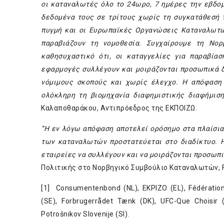
οι καταναλωτές όλο το 24ωρο, 7 ημέρες την εβδομ
δεδομένα τους σε τρίτους χωρίς τη συγκατάθεσή 
πυγμή και οι Ευρωπαϊκές Οργανώσεις Καταναλωτών
παραβιάζουν τη νομοθεσία. Συγχαίρουμε τη Νορ
καθησυχαστικό ότι, οι καταγγελίες για παραβία
εφαρμογές συλλέγουν και μοιράζονται προσωπικά δ
νόμιμους σκοπούς και χωρίς έλεγχο. Η απόφαση
ολόκληρη τη βιομηχανία διαφημιστικής διαφήμιση
Καλαποθαράκου, Αντιπρόεδρος της ΕΚΠΟΙΖΩ.
“Η εν λόγω απόφαση αποτελεί ορόσημο στα πλαίσια
των καταναλωτών προστατεύεται στο διαδίκτυο. Η
εταιρείες να συλλέγουν και να μοιράζονται προσωπ
Πολιτικής στο Νορβηγικό Συμβούλιο Καταναλωτών, F
[1] Consumentenbond (NL), EKPIZO (EL), Fédérati
(SE), Forbrugerrådet Tænk (DK), UFC-Que Choisir
Potrošnikov Slovenije (SI).