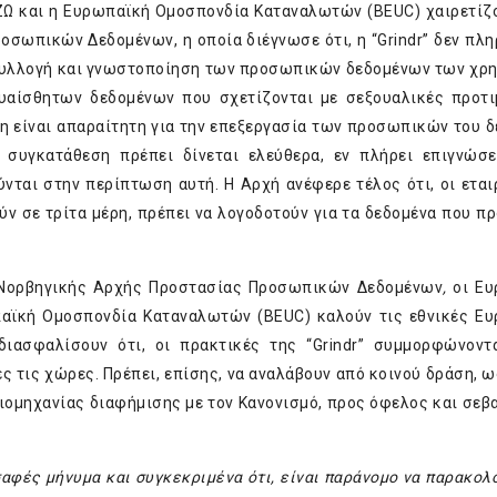
Ω και η Ευρωπαϊκή Ομοσπονδία Καταναλωτών (BEUC) χαιρετίζ
σωπικών Δεδομένων, η οποία διέγνωσε ότι, η “Grindr” δεν πλη
 συλλογή και γνωστοποίηση των προσωπικών δεδομένων των χρ
υαίσθητων δεδομένων που σχετίζονται με σεξουαλικές προτι
τη είναι απαραίτητη για την επεξεργασία των προσωπικών του 
 συγκατάθεση πρέπει δίνεται ελεύθερα, εν πλήρει επιγνώσε
νται στην περίπτωση αυτή. Η Αρχή ανέφερε τέλος ότι, οι εται
ν σε τρίτα μέρη, πρέπει να λογοδοτούν για τα δεδομένα που π
ς Νορβηγικής Αρχής Προστασίας Προσωπικών Δεδομένων
,
οι Ε
αϊκή Ομοσπονδία Καταναλωτών (BEUC) καλούν τις εθνικές Ε
σφαλίσουν ότι, οι πρακτικές της “Grindr” συμμορφώνοντα
 τις χώρες. Πρέπει, επίσης, να αναλάβουν από κοινού δράση, ω
ιομηχανίας διαφήμισης με τον Κανονισμό, προς όφελος και σεβ
 σαφές μήνυμα και συγκεκριμένα ότι, είναι παράνομο να παρακολ