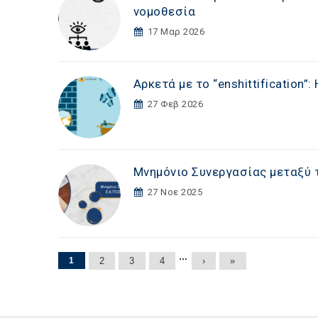
νομοθεσία
17 Μαρ 2026
Αρκετά με το “enshittification”
27 Φεβ 2026
Μνημόνιο Συνεργασίας μεταξύ τ
27 Νοε 2025
Σελίδες
…
1
2
3
4
›
»