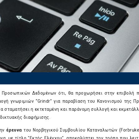
 Προσωπικών Δεδομένων ότι, θα προχωρήσει στην επιβολή 
γή γνωριμιών “Grindr” για παραβίαση του Κανονισμού της Π
 να σταματήσει η εκτεταμένη και παράνομη συλλογή και εκμετάλ
δικτυακής διαφήμισης.
την
έρευνα
του Νορβηγικού Συμβουλίου Καταναλωτών (Forbruker
να, με τίτλο "Εκτός Ελέγχου", αποκαλύπτει τον τρόπο που λειτ