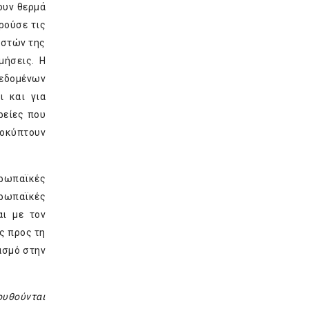
ουν θερμά
ρούσε τις
ηστών της
μήσεις. Η
δεδομένων
ι και για
ρείες που
ροκύπτουν
υρωπαϊκές
υρωπαϊκές
ι με τον
ς προς τη
ασμό στην
ουθούνται