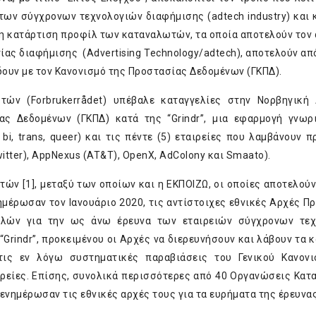
 των σύγχρονων τεχνολογιών διαφήμισης (adtech industry) και 
η κατάρτιση προφίλ των καταναλωτών, τα οποία αποτελούν τον 
ας διαφήμισης (Advertising Technology/adtech), αποτελούν απ
δουν με τον Κανονισμό της Προστασίας Δεδομένων (ΓΚΠΔ).
τών (Forbrukerrådet) υπέβαλε καταγγελίες στην Νορβηγική
ας Δεδομένων (ΓΚΠΔ) κατά της “Grindr”, μια εφαρμογή γνωρ
i, trans, queer) και τις πέντε (5) εταιρείες που λαμβάνουν 
ter), AppNexus (AT&T), OpenX, AdColony και Smaato).
ν [1], μεταξύ των οποίων και η ΕΚΠΟΙΖΩ, οι οποίες αποτελούν
έρωσαν τον Ιανουάριο 2020, τις αντίστοιχες εθνικές Αρχές Π
λών για την ως άνω έρευνα των εταιρειών σύγχρονων τεχ
Grindr”, προκειμένου οι Αρχές να διερευνήσουν και λάβουν τα 
τις εν λόγω συστηματικές παραβιάσεις του Γενικού Κανον
ιρείες. Επίσης, συνολικά περισσότερες από 40 Οργανώσεις Κα
ενημέρωσαν τις εθνικές αρχές τους για τα ευρήματα της έρευνας