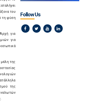
καταλήγει
άξονα του
Follow Us
ό τη φύση
 Αρχή για
ιμιών για
προσωπικά
 μέλη της
ροστασίας
νολογιών
κατάλληλα
ισμού της
ταναλωτών
.