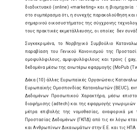
διαδικτυακό (online) «marketing» και η βιομηχανία
στο συμπέρασμα ότι, η συνεχής παρακολούθηση και 
σημερινού οικοσυστήματος της σύγχρονης τεχνολογί
τους πρακτικές εκμετάλλευσης, οι οποίες δεν συνά
Συγκεκριμένα, το Νορβηγικό Συμβούλιο Καταναλω
παραβίαση του Γενικού Κανονισμού της Προστασί
ομοφυλόφιλους, αμφιφυλόφιλους και τρανς ( gay, b
δεδομένα μέσω της ανωτέρω εφαρμογής (MoPub (Twit
Δέκα (10) άλλες Ευρωπαϊκές Οργανώσεις Καταναλωτώ
Ευρωπαϊκής Ομοσπονδίας Καταναλωτών (BEUC), ενημ
Δεδομένων Προσωπικού Χαρακτήρα, μέσω επιστο
διαφήμισης (adtech) και της εφαρμογής γνωριμιών “
μέτρα επιβολής της νομοθεσίας, αναφορικά με 
Προστασίας Δεδομένων (ΓΚΠΔ) από τις εν λόγω ετα
και Ανθρωπίνων Δικαιωμάτων στην Ε.Ε. και τις ΗΠΑ 