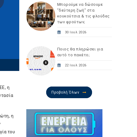
Μπορούμε να δώσουμε
"δεύτερη ζωή" στα
κουκούτσια & τις φλούδες
των φρούτων;
30 Ιουλ 2026
Ποιος θα πληρώσει για
αυτό το πακέτο;
22 Ιουλ 2026
ΕΕ, η
Προβολή Όλων
στασία
ρώτη, η
ν
γία του