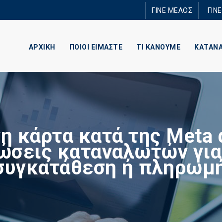
Παράκαμψη
ΓΙΝΕ ΜΕΛΟΣ
ΓΙΝ
προς το
κυρίως
περιεχόμενο
ΑΡΧΙΚΗ
ΠΟΙΟΙ ΕΙΜΑΣΤΕ
ΤΙ ΚΑΝΟΥΜΕ
ΚΑΤΑΝ
η κάρτα κατά της Μeta 
ώσεις καταναλωτών για
συγκατάθεση ή πληρωμ