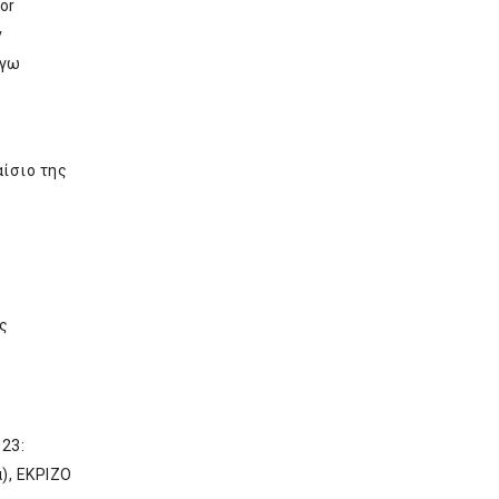
or
ν
όγω
αίσιο της
ς
23:
), EKPIZO