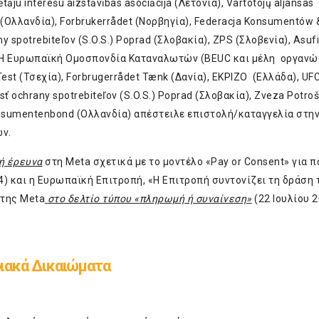
āju interešu aizstāvības asociācija (Λετονία), Vartotojų aljansas
Ολλανδία), Forbrukerrådet (Νορβηγία), Federacja Konsumentów 
 spotrebiteľov (S.O.S.) Poprad (Σλοβακία), ZPS (Σλοβενία), Asuf
ης, Η Ευρωπαϊκή Ομοσπονδία Καταναλωτών (BEUC και μέλη οργαν
st (Τσεχία), Forbrugerrådet Tænk (Δανία), EKPIZO (Ελλάδα), UF
osť ochrany spotrebiteľov (S.O.S.) Poprad (Σλοβακία), Zveza Potro
Consumentenbond (Ολλανδία) απέστειλε επιστολή/καταγγελία στη
ων.
ή έρευνα
στη Meta σχετικά με το μοντέλο «Pay or Consent» για 
24) και η Ευρωπαϊκή Επιτροπή, «Η Επιτροπή συντονίζει τη δράση
της Meta
στο δελτίο τύπου «πληρωμή ή συναίνεση
»
(22 Ιουλίου 2
ιακά Δικαιώματα