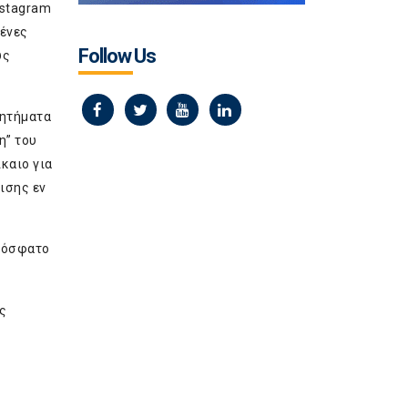
nstagram
μένες
Follow Us
υς
ζητήματα
η” του
καιο για
ισης εν
πρόσφατο
ς