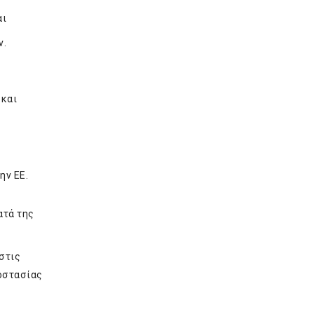
αι
ν.
 και
ην ΕΕ.
ατά της
στις
οστασίας