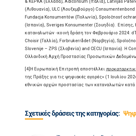
& KEPKA (Ελλάδα), Adiconsum (Ιταλία), Latvijas Patērēt
(Λιθουανία), ULC (Λουξεμβούργο) Consumentenbond (
Fundacja Konsumentów (Πολωνία), Spoločnosť ochrany
(Ισπανία), Sveriges Konsumenter (Σουηδία). Επίσ
καταναλωτών -κοινή δράση τον Φεβρουάριο 2024: dTe
Choisir (Γαλλία), Forbrukerrådet (Νορβηγία), Spoločn
Slovenije – ZPS (Σλοβενία) and CECU (Ισπανία). Η 
Ολλανδική Αρχή Προστασίας Προσωπικών Δεδομέν
[4]
Η Ευρωπαϊκή Επιτροπή αποστέλλει
προκαταρκτικ
της Πράξης για τις ψηφιακές αγορές» (1 Ιουλίου 20
εθνικών αρχών προστασίας των καταναλωτών κατά 
Σχετικές δράσεις της κατηγορίας:
Ψηφ