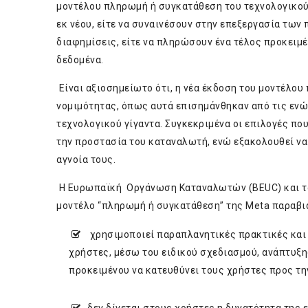
μοντέλου πληρωμή ή συγκατάθεση του τεχνολογικού
εκ νέου, είτε να συναινέσουν στην επεξεργασία τω
διαφημίσεις, είτε να πληρώσουν ένα τέλος προκειμ
δεδομένα.
Είναι αξιοσημείωτο ότι, η νέα έκδοση του μοντέλο
νομιμότητας, όπως αυτά επισημάνθηκαν από τις εν
τεχνολογικού γίγαντα. Συγκεκριμένα οι επιλογές πο
την προστασία του καταναλωτή, ενώ εξακολουθεί ν
αγνοία τους.
Η Ευρωπαϊκή Οργάνωση Καταναλωτών (BEUC) και τα 
μοντέλο “πληρωμή ή συγκατάθεση” της Meta παραβιά
χρησιμοποιεί παραπλανητικές πρακτικές και 
χρήστες, μέσω του ειδικού σχεδιασμού, ανάπτυξ
προκειμένου να κατευθύνει τους χρήστες προς τη