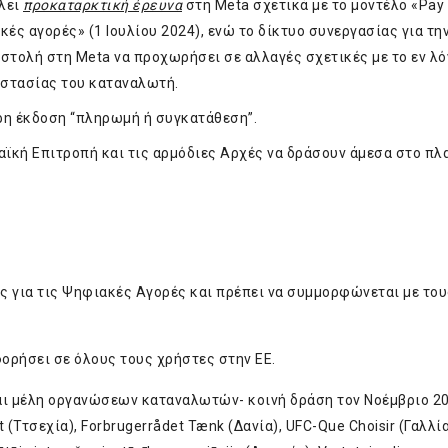
λλει
προκαταρκτική έρευνα
στη Meta σχετικά με το μοντέλο «Pay 
κές αγορές» (1 Ιουλίου 2024), ενώ
το δίκτυο συνεργασίας για τη
στολή στη Meta να προχωρήσει σε αλλαγές σχετικές με τo εν λ
οστασίας του καταναλωτή.
ρη έκδοση “πληρωμή ή συγκατάθεση”.
αϊκή Επιτροπή και τις αρμόδιες Αρχές να δράσουν άμεσα στο πλ
ς για τις Ψηφιακές Αγορές και πρέπει να συμμορφώνεται με του
ορήσει σε όλους τους χρήστες στην ΕΕ.
 μέλη οργανώσεων καταναλωτών- κοινή δράση τον Νοέμβριο 20
Ττσεχία), Forbrugerrådet Tænk (Δανία), UFC-Que Choisir (Γαλλία