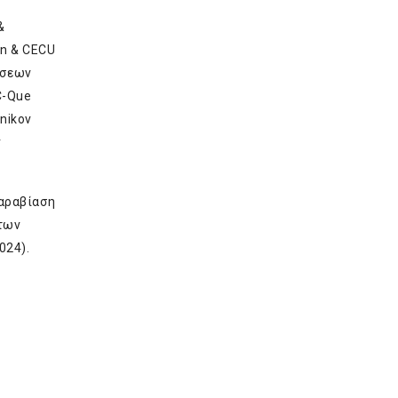
&
in & CECU
ώσεων
C-Que
šnikov
ν
παραβίαση
 των
024).