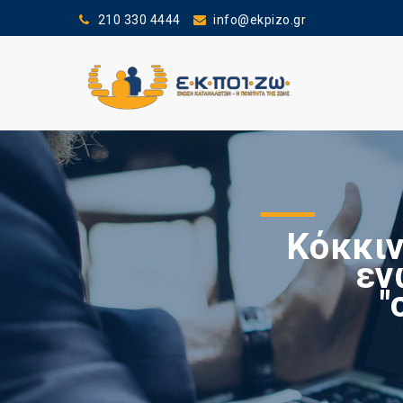
210 330 4444
info@ekpizo.gr
Κόκκιν
εν
"