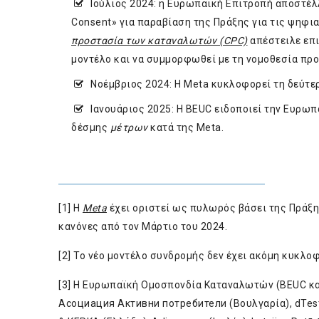
Ιούλιος 2024: η Ευρωπαϊκή Επιτροπή αποστέ
Consent» για παραβίαση της Πράξης για τις ψηφια
προστασία των καταναλωτών (CPC)
απέστειλε επι
μοντέλο και να συμμορφωθεί με τη νομοθεσία πρ
Νοέμβριος 2024: Η Meta κυκλοφορεί τη δεύτε
Ιανουάριος 2025: Η BEUC ειδοποιεί την Ευρωπ
δέσμης
μέτρων
κατά της Meta.
[1]
H
Meta
έχει οριστεί ως πυλωρός βάσει της Πράξη
κανόνες από τον Μάρτιο του 2024.
[2]
Το νέο μοντέλο συνδρομής δεν έχει ακόμη κυκλοφ
[3]
Η Ευρωπαϊκή Ομοσπονδία Καταναλωτών (BEUC και
Асоциация Активни потребители (Βουλγαρία), dTest (