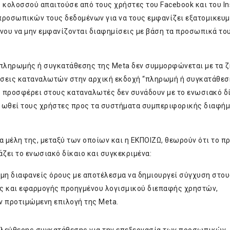
 κολοσσού απαιτούσε από τους χρήστες του Facebook και του I
ν προσωπικών τους δεδομένων για να τους εμφανίζει εξατομικευ
ένου να μην εμφανίζονται διαφημίσεις με βάση τα προσωπικά το
υ πληρωμής ή συγκατάθεσης της Meta δεν συμμορφώνεται με τα 
ώσεις καταναλωτών στην αρχική εκδοχή “πληρωμή ή συγκατάθεσ
υ προσφέρει στους καταναλωτές δεν συνάδουν με το ενωσιακό δί
α ωθεί τους χρήστες προς τα συστήματα συμπεριφορικής διαφήμ
μέλη της, μεταξύ των οποίων και η ΕΚΠΟΙΖΩ, θεωρούν ότι το 
ζει το ενωσιακό δίκαιο και συγκεκριμένα:
μη διαφανείς όρους με αποτέλεσμα να δημιουργεί σύγχυση στου
ης και εφαρμογής προηγμένου λογισμικού διεπαφής χρηστών,
ν προτιμώμενη επιλογή της Meta.