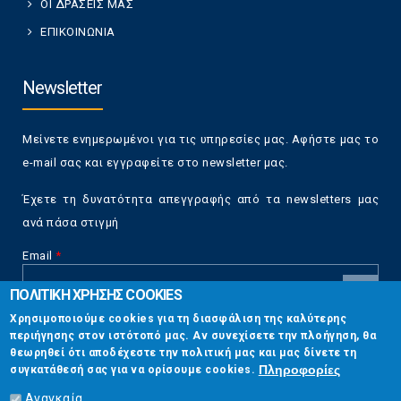
ΟΙ ΔΡΑΣΕΙΣ ΜΑΣ
ΕΠΙΚΟΙΝΩΝΙΑ
Newsletter
Μείνετε ενημερωμένοι για τις υπηρεσίες μας. Αφήστε μας το
e-mail σας και εγγραφείτε στο newsletter μας.
Έχετε τη δυνατότητα απεγγραφής από τα newsletters μας
ανά πάσα στιγμή
Email
*
ΠΟΛΙΤΙΚΗ ΧΡΗΣΗΣ COOKIES
CAPTCHA
Χρησιμοποιούμε cookies για τη διασφάλιση της καλύτερης
This
περιήγησης στον ιστότοπό μας. Αν συνεχίσετε την πλοήγηση, θα
Επικοινωνία
question is
θεωρηθεί ότι αποδέχεστε την πολιτική μας και μας δίνετε τη
for testing
Πληροφορίες
συγκατάθεσή σας για να ορίσουμε cookies.
whether or
Στουρνάρη 17, Αθήνα 10683
not you are a
Αναγκαία