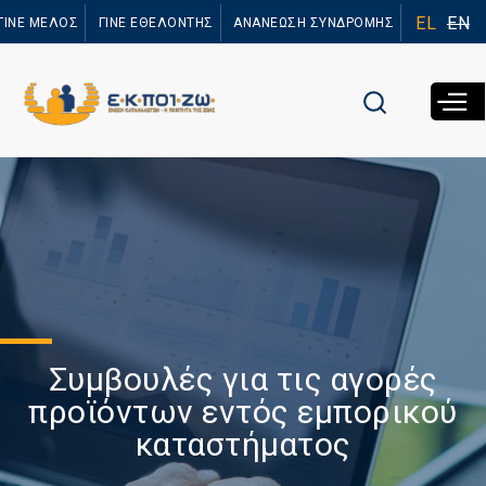
Παράκαμψη
EL
EN
ΓΙΝΕ ΜΕΛΟΣ
ΓΙΝΕ ΕΘΕΛΟΝΤΗΣ
ΑΝΑΝΕΩΣΗ ΣΥΝΔΡΟΜΗΣ
προς το
κυρίως
περιεχόμενο
Συμβουλές για τις αγορές
προϊόντων εντός εμπορικού
καταστήματος