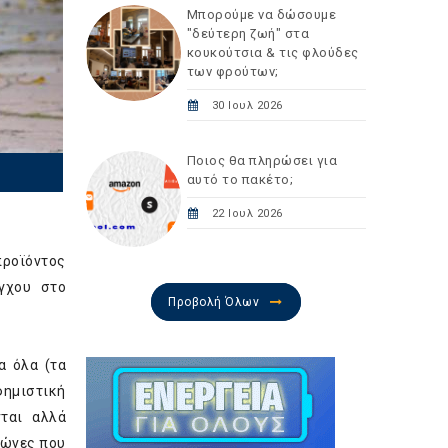
Μπορούμε να δώσουμε
"δεύτερη ζωή" στα
κουκούτσια & τις φλούδες
των φρούτων;
30 Ιουλ 2026
Ποιος θα πληρώσει για
αυτό το πακέτο;
22 Ιουλ 2026
προϊόντος
έγχου στο
Προβολή Όλων
α όλα (τα
φημιστική
ται αλλά
γώνες που