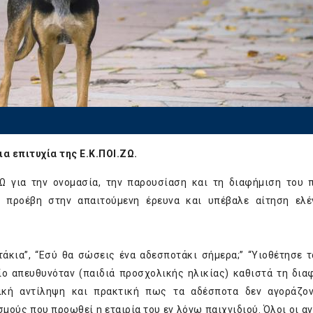
ια επιτυχία της Ε.Κ.ΠΟΙ.ΖΩ.
 για την ονομασία, την παρουσίαση και τη διαφήμιση του 
Ω προέβη στην απαιτούμενη έρευνα και υπέβαλε αίτηση ελ
άκια”, “Εσύ θα σώσεις ένα αδεσποτάκι σήμερα;” “Υιοθέτησε τ
ίο απευθυνόταν (παιδιά προσχολικής ηλικίας) καθιστά τη δια
ική αντίληψη και πρακτική πως τα αδέσποτα δεν αγοράζον
σμούς που προωθεί η εταιρία του εν λόγω παιχνιδιού. Όλοι οι α