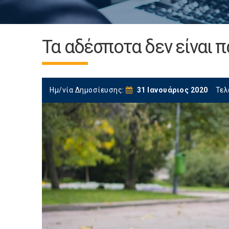
Τα αδέσποτα δεν είναι π
Ημ/νία Δημοσίευσης:
31 Ιανουάριος 2020
Τελ