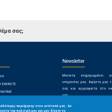
θέμα σας;
Newsletter
Μείνετε ενημερωμένοι γ
ΙΚΗ
υπηρεσίες μας. Αφήστε μας τ
Ι ΕΙΜΑΣΤΕ
σας και εγγραφείτε στο new
ΚΑΝΟΥΜΕ
μας.
ΑΝΑΛΩΤΕΣ
Έχετε τη δυνατότητα απε
καλύτερης περιήγησης στον ιστότοπό μας. Αν
ΡΑΣΕΙΣ ΜΑΣ
χεστε την πολιτική μας και μας δίνετε τη
από τα newsletters μας α