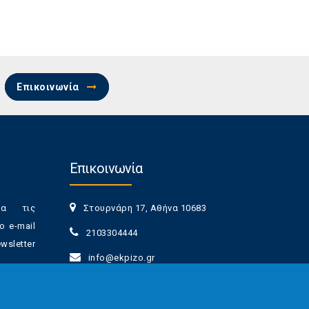
Επικοινωνία
Επικοινωνία
ια τις
Στουρνάρη 17, Αθήνα 10683
ο e-mail
2103304444
sletter
info@ekpizo.gr
www.ekpizo.gr
γγραφής
Δευ - Πεμ:
10:00 πμ - 2:00 μμ
νά πάσα