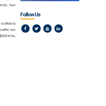
εσίας των
Follow Us
 υιοθεσία
φωθεί και
βάλλεται,