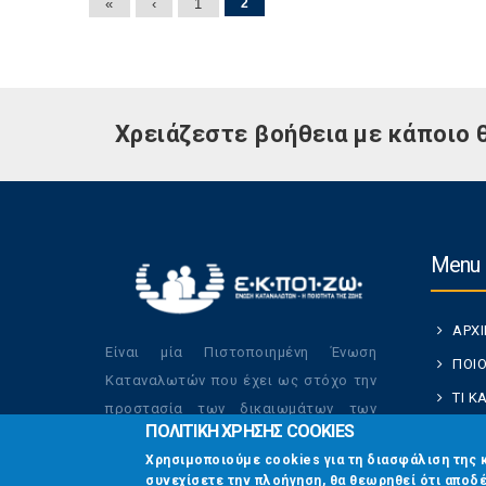
Σελίδες
«
‹
1
2
Χρειάζεστε βοήθεια με κάποιο 
Menu
ΑΡΧ
Είναι μία Πιστοποιημένη Ένωση
ΠΟΙΟ
Καταναλωτών που έχει ως στόχο την
ΤΙ 
προστασία των δικαιωμάτων των
ΠΟΛΙΤΙΚΗ ΧΡΗΣΗΣ COOKIES
ΚΑΤ
καταναλωτών και την βελτίωση της
Χρησιμοποιούμε cookies για τη διασφάλιση της 
ποιότητας της ζωής τους.
ΟΙ Δ
συνεχίσετε την πλοήγηση, θα θεωρηθεί ότι αποδέ