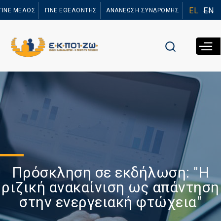
Παράκαμψη
EL
EN
ΓΙΝΕ ΜΕΛΟΣ
ΓΙΝΕ ΕΘΕΛΟΝΤΗΣ
ΑΝΑΝΕΩΣΗ ΣΥΝΔΡΟΜΗΣ
προς το
κυρίως
περιεχόμενο
Πρόσκληση σε εκδήλωση: "Η
ριζική ανακαίνιση ως απάντηση
στην ενεργειακή φτώχεια"