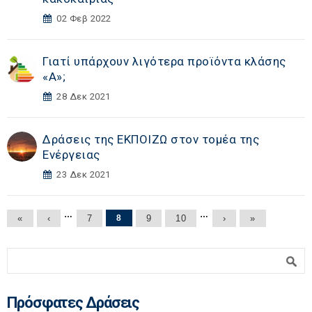
02 Φεβ 2022
Γιατί υπάρχουν λιγότερα προϊόντα κλάσης
«Α»;
28 Δεκ 2021
Δράσεις της ΕΚΠΟΙΖΩ στον τομέα της
Ενέργειας
23 Δεκ 2021
Σελίδες
…
…
«
‹
7
8
9
10
›
»
Φόρμα αναζήτησης
Αναζήτηση
Πρόσφατες Δράσεις