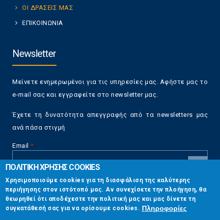
ΟΙ ΔΡΑΣΕΙΣ ΜΑΣ
ΕΠΙΚΟΙΝΩΝΙΑ
Newsletter
Μείνετε ενημερωμένοι για τις υπηρεσίες μας. Αφήστε μας το
e-mail σας και εγγραφείτε στο newsletter μας.
Έχετε τη δυνατότητα απεγγραφής από τα newsletters μας
ανά πάσα στιγμή
Email
*
ΠΟΛΙΤΙΚΗ ΧΡΗΣΗΣ COOKIES
CAPTCHA
Χρησιμοποιούμε cookies για τη διασφάλιση της καλύτερης
This
περιήγησης στον ιστότοπό μας. Αν συνεχίσετε την πλοήγηση, θα
Επικοινωνία
question is
θεωρηθεί ότι αποδέχεστε την πολιτική μας και μας δίνετε τη
for testing
Πληροφορίες
συγκατάθεσή σας για να ορίσουμε cookies.
whether or