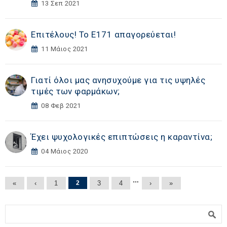
13 Σεπ 2021
Επιτέλους! Το Ε171 απαγορεύεται!
11 Μάιος 2021
Γιατί όλοι μας ανησυχούμε για τις υψηλές
τιμές των φαρμάκων;
08 Φεβ 2021
Έχει ψυχολογικές επιπτώσεις η καραντίνα;
04 Μάιος 2020
Σελίδες
…
«
‹
1
2
3
4
›
»
Φόρμα αναζήτησης
Αναζήτηση