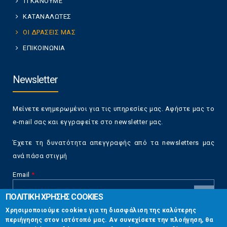
ΤΙ ΚΑΝΟΥΜΕ
ΚΑΤΑΝΑΛΩΤΕΣ
ΟΙ ΔΡΑΣΕΙΣ ΜΑΣ
ΕΠΙΚΟΙΝΩΝΙΑ
Newsletter
Μείνετε ενημερωμένοι για τις υπηρεσίες μας. Αφήστε μας το
e-mail σας και εγγραφείτε στο newsletter μας.
Έχετε τη δυνατότητα απεγγραφής από τα newsletters μας
ανά πάσα στιγμή
Email
*
ΠΟΛΙΤΙΚΗ ΧΡΗΣΗΣ COOKIES
CAPTCHA
Χρησιμοποιούμε cookies για τη διασφάλιση της καλύτερης
This
περιήγησης στον ιστότοπό μας. Αν συνεχίσετε την πλοήγηση, θα
Επικοινωνία
question is