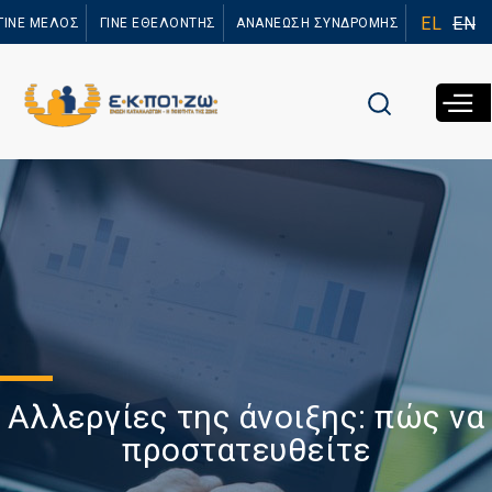
Παράκαμψη
EL
EN
ΓΙΝΕ ΜΕΛΟΣ
ΓΙΝΕ ΕΘΕΛΟΝΤΗΣ
ΑΝΑΝΕΩΣΗ ΣΥΝΔΡΟΜΗΣ
προς το
κυρίως
περιεχόμενο
Αλλεργίες της άνοιξης: πώς να
προστατευθείτε