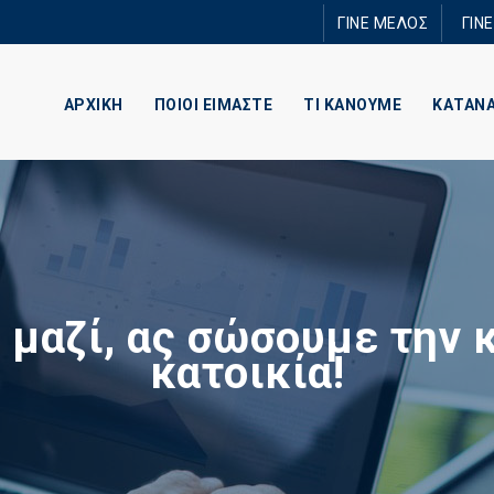
Παράκαμψη
ΓΙΝΕ ΜΕΛΟΣ
ΓΙΝ
προς το
κυρίως
περιεχόμενο
ΑΡΧΙΚΗ
ΠΟΙΟΙ ΕΙΜΑΣΤΕ
ΤΙ ΚΑΝΟΥΜΕ
ΚΑΤΑΝ
 μαζί, ας σώσουμε την 
κατοικία!