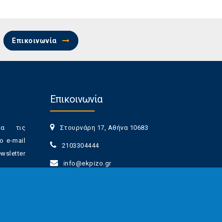
Επικοινωνία
Επικοινωνία
ια τις
Στουρνάρη 17, Αθήνα 10683
ο e-mail
2103304444
sletter
info@ekpizo.gr
www.ekpizo.gr
γγραφής
Δευ - Πεμ:
10:00 πμ - 2:00 μμ
νά πάσα
Σάβ - Κυρ:
Κλειστά