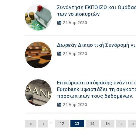
Συνάντηση ΕΚΠΟΙΖΩ και Ομάδα
των νοικοκυριών
24 Απρ 2020
Δωρεάν Δικαστική Συνδρομή γ
24 Απρ 2020
Επικύρωση απόφασης ενάντια σ
Eurobank υφαρπάζει τη συγκατ
προσωπικών τους δεδομένων.
24 Απρ 2020
Σελίδες
…
«
‹
12
13
14
15
›
»