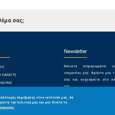
θέμα σας;
Newsletter
Μείνετε ενημερωμένοι γ
ΙΚΗ
υπηρεσίες μας. Αφήστε μας τ
Ι ΕΙΜΑΣΤΕ
σας και εγγραφείτε στο new
ΚΑΝΟΥΜΕ
μας.
ΑΝΑΛΩΤΕΣ
Έχετε τη δυνατότητα απε
καλύτερης περιήγησης στον ιστότοπό μας. Αν
ΡΑΣΕΙΣ ΜΑΣ
χεστε την πολιτική μας και μας δίνετε τη
από τα newsletters μας α
ΟΙΝΩΝΙΑ
οφορίες
στιγμή