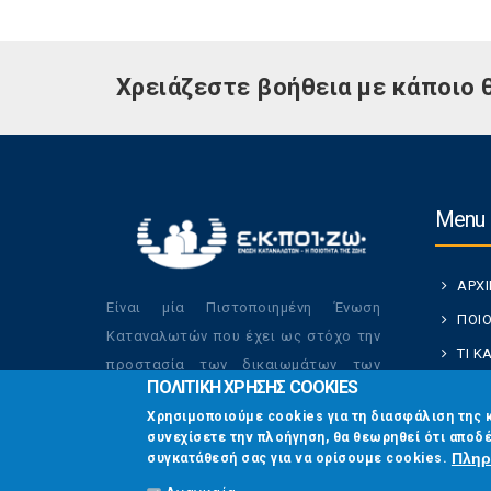
Χρειάζεστε βοήθεια με κάποιο 
Menu
ΑΡΧ
Είναι μία Πιστοποιημένη Ένωση
ΠΟΙΟ
Καταναλωτών που έχει ως στόχο την
ΤΙ 
προστασία των δικαιωμάτων των
ΠΟΛΙΤΙΚΗ ΧΡΗΣΗΣ COOKIES
ΚΑΤ
καταναλωτών και την βελτίωση της
Χρησιμοποιούμε cookies για τη διασφάλιση της 
ποιότητας της ζωής τους.
ΟΙ Δ
συνεχίσετε την πλοήγηση, θα θεωρηθεί ότι αποδέ
ΕΠΙΚ
Πληρ
συγκατάθεσή σας για να ορίσουμε cookies.