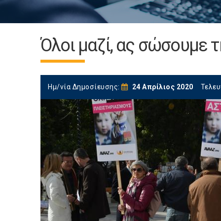
Όλοι μαζί, ας σώσουμε τ
Ημ/νία Δημοσίευσης:
24 Απρίλιος 2020
Τελευ