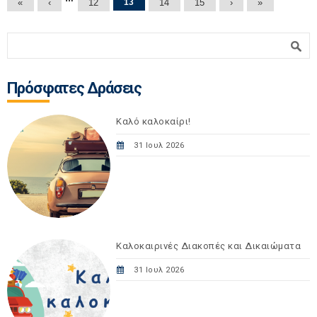
Σελίδες
«
‹
12
13
14
15
›
»
Φόρμα αναζήτησης
Αναζήτηση
Πρόσφατες Δράσεις
Καλό καλοκαίρι!
31 Ιουλ 2026
Καλοκαιρινές Διακοπές και Δικαιώματα
31 Ιουλ 2026