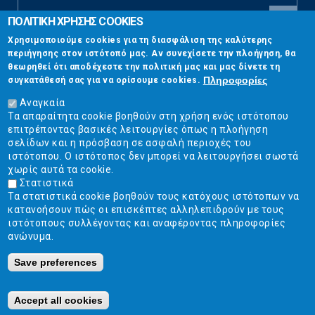
ΠΟΛΙΤΙΚΗ ΧΡΗΣΗΣ COOKIES
CAPTCHA
Χρησιμοποιούμε cookies για τη διασφάλιση της καλύτερης
This
περιήγησης στον ιστότοπό μας. Αν συνεχίσετε την πλοήγηση, θα
Επικοινωνία
question is
θεωρηθεί ότι αποδέχεστε την πολιτική μας και μας δίνετε τη
for testing
Πληροφορίες
συγκατάθεσή σας για να ορίσουμε cookies.
whether or
Στουρνάρη 17, Αθήνα 10683
not you are a
Αναγκαία
human visitor
Τα απαραίτητα cookie βοηθούν στη χρήση ενός ιστότοπου
2103304444
and to
επιτρέποντας βασικές λειτουργίες όπως η πλοήγηση
prevent
σελίδων και η πρόσβαση σε ασφαλή περιοχές του
info@ekpizo.gr
automated
ιστότοπου. Ο ιστότοπος δεν μπορεί να λειτουργήσει σωστά
spam
χωρίς αυτά τα cookie.
www.ekpizo.gr
submissions.
Στατιστικά
Τα στατιστικά cookie βοηθούν τους κατόχους ιστότοπων να
5+2
Δευ - Πεμ:
10:00 πμ - 2:00 μμ
κατανοήσουν πώς οι επισκέπτες αλληλεπιδρούν με τους
Σάβ - Κυρ:
Κλειστά
ιστότοπους συλλέγοντας και αναφέροντας πληροφορίες
ανώνυμα.
Save preferences
Ε.Κ.ΠΟΙ.ΖΩ. | Ένωση Καταναλωτών - Η Ποιότητα Της Ζωής © 2019
Κατασκευή ιστοσελίδων Istology | Web & Marketing Solutions
Accept all cookies