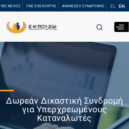
Παράκαμψη
EL
EN
ΓΙΝΕ ΜΕΛΟΣ
ΓΙΝΕ ΕΘΕΛΟΝΤΗΣ
ΑΝΑΝΕΩΣΗ ΣΥΝΔΡΟΜΗΣ
προς το
κυρίως
περιεχόμενο
Δωρεάν Δικαστική Συνδρομή
για Υπερχρεωμένους
Καταναλωτές